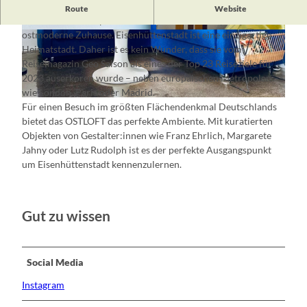
Das
OSTLOFT
im typischen 80er-Jahre P2 Plattenbau bietet
Route
Website
für einen Städtetrip nach Eisenhüttenstadt das passende
ostmoderne Zuhause. Eisenhüttenstadt ist eine einzigartige
© Martin Schmidt
© Martin Schmidt
Heimatstadt. Daher ist es kein Wunder, dass sie vom
Reisemagazin Geo Saison als eines der Top 23 Reiseziele für
2023 auserkoren wurde – neben europäischen Metropolen
wie London, Paris oder Madrid.
© Martin Schmidt
Für einen Besuch im größten Flächendenkmal Deutschlands
bietet das OSTLOFT das perfekte Ambiente. Mit kuratierten
Objekten von Gestalter:innen wie Franz Ehrlich, Margarete
Jahny oder Lutz Rudolph ist es der perfekte Ausgangspunkt
um Eisenhüttenstadt kennenzulernen.
Gut zu wissen
Social Media
Instagram