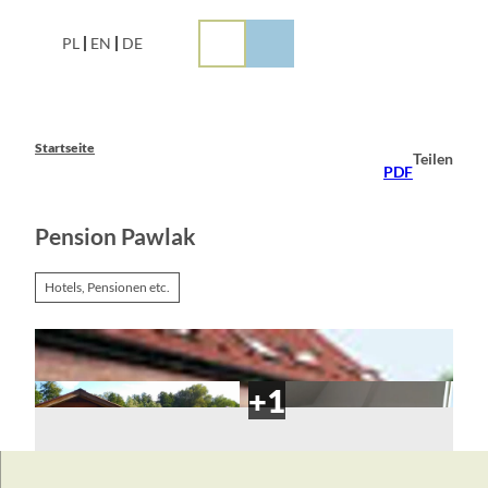
Z
u
PL
EN
DE
m
I
n
h
a
Startseite
Teilen
l
PDF
t
Pension Pawlak
Hotels, Pensionen etc.