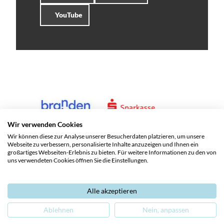
YouTube
Wir verwenden Cookies
Wir können diese zur Analyse unserer Besucherdaten platzieren, um unsere
Webseite zu verbessern, personalisierte Inhalte anzuzeigen und Ihnen ein
großartiges Webseiten-Erlebnis zu bieten. Für weitere Informationen zu den von
uns verwendeten Cookies öffnen Sie die Einstellungen.
Alle akzeptieren
Service und Kontakte
Impressum
Datenschutz
Ablehnen
Nein, anpassen
Barrierefreiheit
Leichte Sprache