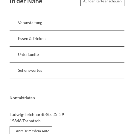
In der Nähe
Auf der Karte anschauen
e
z
r
i
e
m
i
m
Veranstaltung
c
e
h
r
Essen & Trinken
Unterkünfte
Sehenswertes
Kontaktdaten
Ludwig-Leichhardt-Straße 29
15848
Trebatsch
Anreise mit dem Auto