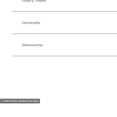
Essen & Trinken
Unterkünfte
Sehenswertes
© Nadine Weber, Seenland Oder Spree