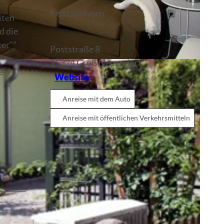
Kontaktdaten
iten
d die
ter""
Poststraße 8
15324
Groß Neuendorf
e
Website
Anreise mit dem Auto
Anreise mit öffentlichen Verkehrsmitteln