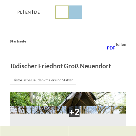
Z
u
PL
EN
DE
m
I
n
h
a
Startseite
Teilen
l
PDF
t
Jüdischer Friedhof Groß Neuendorf
Historische Baudenkmäler und Stätten