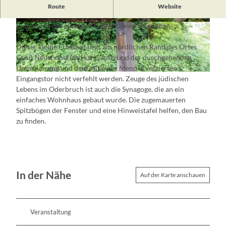
Die jüdische Geschichte ist ein Alleinstellungsmerkmal in
Route
Website
Groß Neuendorf. Neben den 29 erhaltenen Grabsteinen sind
Rudimente des einstigen Gotteshauses erkennbar.
© Steffen Lehmann, Lizenz: TMB-Fotoarchiv
© Steffen Lehmann, Lizenz: TMB-Fotoarchiv
Dieser kleine Friedhof liegt am nördlichen Rand des Ortes
Groß Neuendorf und kann aufgrund der durchgehenden
Ummauerung und dem mit einer Menora verzierten
© Steffen Lehmann, Lizenz: TMB-Fotoarchiv
Eingangstor nicht verfehlt werden. Zeuge des jüdischen
Lebens im Oderbruch ist auch die Synagoge, die an ein
einfaches Wohnhaus gebaut wurde. Die zugemauerten
Spitzbögen der Fenster und eine Hinweistafel helfen, den Bau
zu finden.
In der Nähe
Auf der Karte anschauen
Veranstaltung