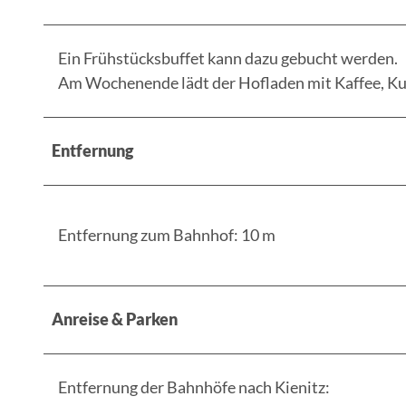
_
S
Ein Frühstücksbuffet kann dazu gebucht werden.
O
Am Wochenende lädt der Hofladen mit Kaffee, Kuc
S
_
A
Entfernung
n
g
e
Entfernung zum Bahnhof: 10 m
l
i
n
e
Anreise & Parken
(
6
0
Entfernung der Bahnhöfe nach Kienitz:
)