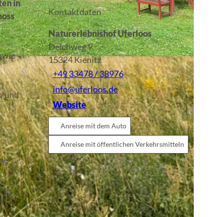
ten in
Kontaktdaten
hoss
Naturerlebnishof Uferloos
Deichweg 9
owie
15324
Kienitz
+49 33478 / 38976
info@uferloos.de
n und
Website
Anreise mit dem Auto
Anreise mit öffentlichen Verkehrsmitteln
me
n