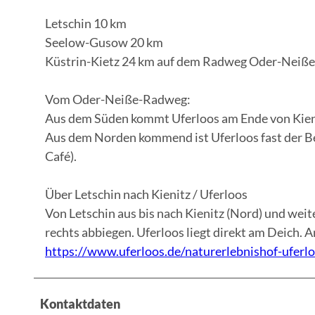
.
Letschin 10 km
J
Seelow-Gusow 20 km
P
Küstrin-Kietz 24 km auf dem Radweg Oder-Neiße
E
G
Vom Oder-Neiße-Radweg:
Aus dem Süden kommt Uferloos am Ende von Kienit
Aus dem Norden kommend ist Uferloos fast der Be
Café).
Über Letschin nach Kienitz / Uferloos
Von Letschin aus bis nach Kienitz (Nord) und wei
rechts abbiegen. Uferloos liegt direkt am Deich. 
https://www.uferloos.de/naturerlebnishof-uferlo
Kontaktdaten