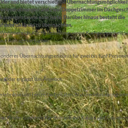
r Oder und bietet verschiedene Übernachtungsmöglichkei
Ferienwohnungen und zwei Doppelzimmer
im Dachgesc
rkuswagen
sowie eine Jurte. Darüber hinaus besteht die
uf dem Gelände zu übernachten.
 Wohnbereich, Küche beziehungsweise Kochgelegenheit s
© Seenland Oder Spree, Angeline Piesche
auf Anfrage verfügbar.
sonderes Übernachtungserlebnis für zwei bis fünf Persone
er Oder ergänzt das Angebot.
erlebnisse und Freizeitaktivitäten. Naturerlebnisprogram
und Kinder sowie ein Kanuverleih mit Kajaks und Canadier