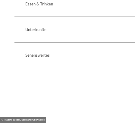
Essen & Trinken
Unterkünfte
Sehenswertes
© Nadine Weber, Seenland Oder Spree