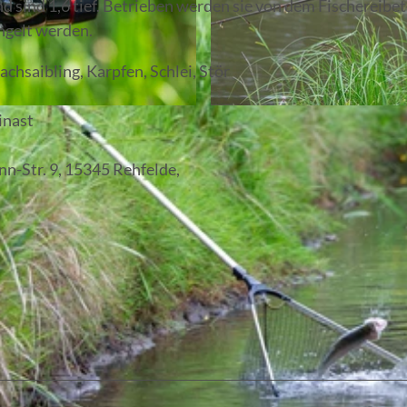
 sind 1,6 tief. Betrieben werden sie von dem Fischereibet
ngelt werden.
achsaibling, Karpfen, Schlei, Stör
© Florian Läufer, Lizenz: Seenland Oder-Spree
inast
n-Str. 9, 15345 Rehfelde,