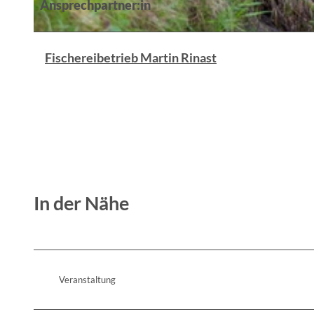
Ansprechpartner:in
© ,Florian Läufer, Lizenz: Seenland Oder-Spree
Fischereibetrieb Martin Rinast
In der Nähe
Veranstaltung