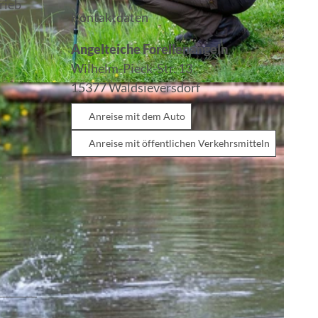
rieb
Kontaktdaten
Angelteiche Forellenangeln
Wilhelm-Pieck-Str. 13
15377
Waldsieversdorf
Anreise mit dem Auto
Anreise mit öffentlichen Verkehrsmitteln