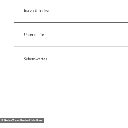
Essen & Trinken
Unterkünfte
Sehenswertes
© Nadine Weber, Seenland Oder Spree