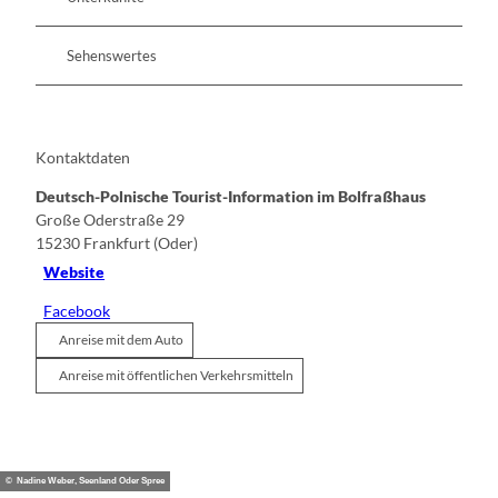
Sehenswertes
Kontaktdaten
Deutsch-Polnische Tourist-Information im Bolfraßhaus
Große Oderstraße 29
15230
Frankfurt (Oder)
Website
Facebook
Anreise mit dem Auto
Anreise mit öffentlichen Verkehrsmitteln
© Nadine Weber, Seenland Oder Spree