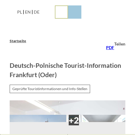
Z
u
PL
EN
DE
m
I
n
h
a
Startseite
Teilen
l
PDF
t
Deutsch-Polnische Tourist-Information
Frankfurt (Oder)
Geprüfte Touristinformationen und Info-Stellen