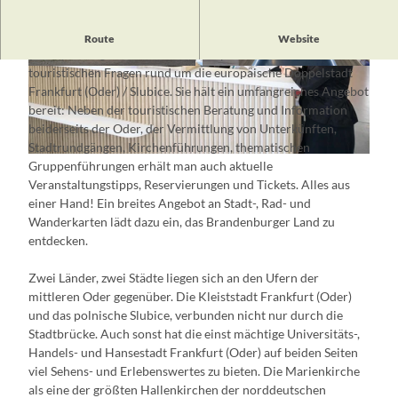
Die
Deutsch-Polnische Tourist-Information Frankfurt
Route
Website
(Oder)
berät gern und ist Ansprechpartner für alle
touristischen Fragen rund um die europäische Doppelstadt
© Aneta Szczesniewicz
© Anastasiia Kalko, Lizenz: Deutsch-Polnische
Tourist-Information Frankfurt (Oder)
Frankfurt (Oder) / Slubice. Sie hält ein umfangreiches Angebot
bereit: Neben der touristischen Beratung und Information
beiderseits der Oder, der Vermittlung von Unterkünften,
Stadtrundgängen, Kirchenführungen, thematischen
© Anastasiia Kalko, Lizenz: Deutsch-Polnische Tourist-Information Frankfurt (Oder)
Gruppenführungen erhält man auch aktuelle
Veranstaltungstipps, Reservierungen und Tickets. Alles aus
einer Hand! Ein breites Angebot an Stadt-, Rad- und
Wanderkarten lädt dazu ein, das Brandenburger Land zu
entdecken.
Zwei Länder, zwei Städte liegen sich an den Ufern der
mittleren Oder gegenüber. Die Kleiststadt Frankfurt (Oder)
und das polnische Slubice, verbunden nicht nur durch die
Stadtbrücke. Auch sonst hat die einst mächtige Universitäts-,
Handels- und Hansestadt Frankfurt (Oder) auf beiden Seiten
viel Sehens- und Erlebenswertes zu bieten. Die Marienkirche
als eine der größten Hallenkirchen der norddeutschen