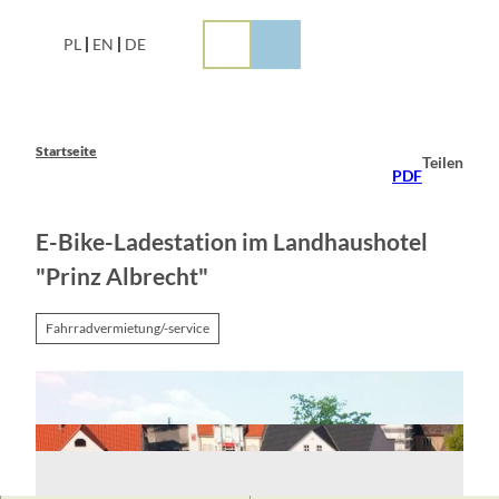
Z
u
PL
EN
DE
m
I
n
h
a
Startseite
Teilen
l
PDF
t
E-Bike-Ladestation im Landhaushotel
"Prinz Albrecht"
Fahrradvermietung/-service