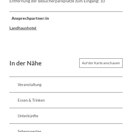
Entfernung der Besucherparkplätze zum Eingang: 10
h
t
Ansprechpartner:in
Landhaushotel
In der Nähe
Auf der Karte anschauen
Veranstaltung
Essen & Trinken
Unterkünfte
Sehenswertes