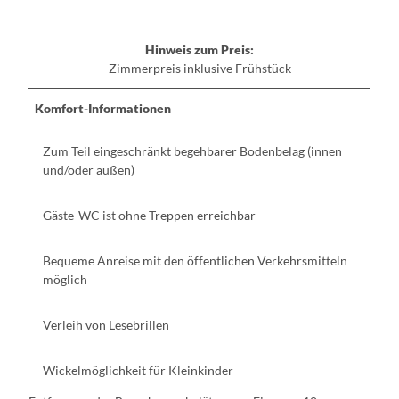
d
h
Hinweis zum Preis:
a
Zimmerpreis inklusive Frühstück
u
s
h
Komfort-Informationen
o
t
Zum Teil eingeschränkt begehbarer Bodenbelag (innen
e
und/oder außen)
l
P
Gäste-WC ist ohne Treppen erreichbar
r
i
n
Bequeme Anreise mit den öffentlichen Verkehrsmitteln
z
möglich
A
l
Verleih von Lesebrillen
b
r
e
Wickelmöglichkeit für Kleinkinder
c