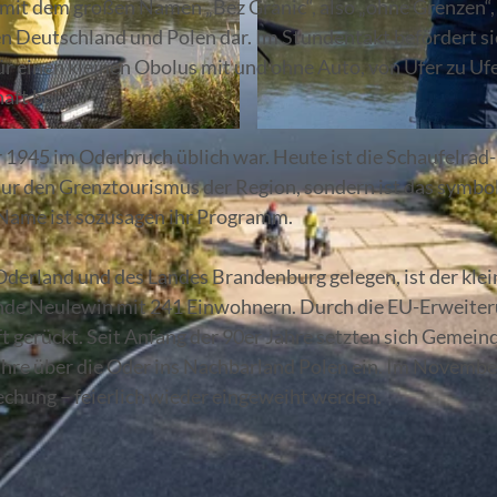
 mit dem großen Namen „Bez Granic“, also „ohne Grenzen“, 
hen Deutschland und Polen dar. Im Stundentakt befördert si
r einen kleinen Obolus mit und ohne Auto, von Ufer zu Uf
aft bei.
© Christoph Creutzburg
r 1945 im Oderbruch üblich war. Heute ist die Schaufelrad
t nur den Grenztourismus der Region, sondern ist das symbo
 Name ist sozusagen ihr Programm.
derland und des Landes Brandenburg gelegen, ist der klei
inde Neulewin mit 241 Einwohnern. Durch die EU-Erweiter
t gerückt. Seit Anfang der 90er Jahre setzten sich Gemein
ähre über die Oder ins Nachbarland Polen ein. Im Novemb
echung – feierlich wieder eingeweiht werden.