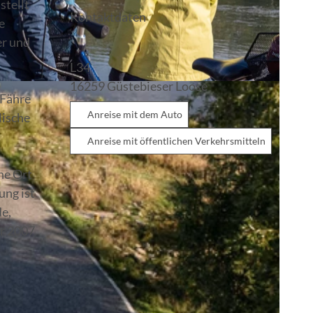
stellt
Kontaktdaten
e
er und
L34
16259
Güstebieser Loose
-Fähre
Anreise mit dem Auto
lische
Anreise mit öffentlichen Verkehrsmitteln
ne Ort
ung ist
de,
er 2007