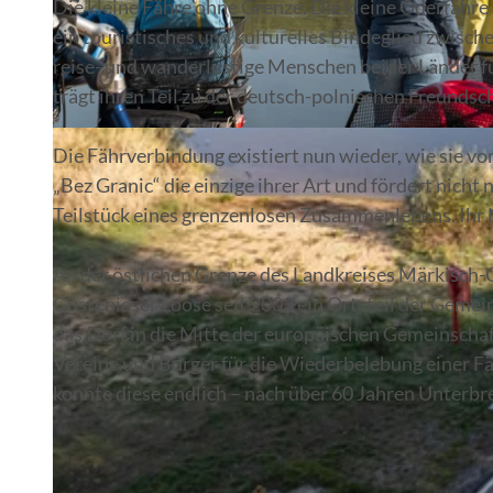
Die kleine Fähre ohne Grenze. Die kleine Oderfähre
ein touristisches und kulturelles Bindeglied zwisc
reise- und wanderlustige Menschen beider Länder fü
trägt ihren Teil zu der deutsch-polnischen Freundsch
© Christoph Creutzburg
Die Fährverbindung existiert nun wieder, wie sie vo
„Bez Granic“ die einzige ihrer Art und fördert nich
Teilstück eines grenzenlosen Zusammenlebens. Ihr
An der östlichen Grenze des Landkreises Märkisch-O
Güstebieser Loose seit 2003 ein Ortsteil der Geme
das Dorf in die Mitte der europäischen Gemeinschaf
Vereine und Bürger für die Wiederbelebung einer F
konnte diese endlich – nach über 60 Jahren Unterbr