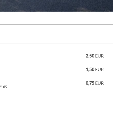
2,50
EUR
1,50
EUR
0,75
EUR
 Fuß