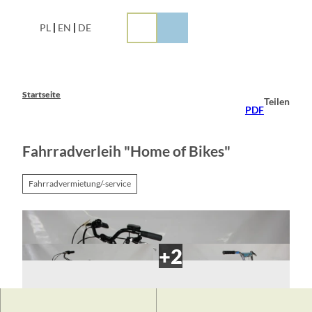
Z
u
PL
EN
DE
m
I
n
h
a
Startseite
Teilen
l
PDF
t
Fahrradverleih "Home of Bikes"
Fahrradvermietung/-service