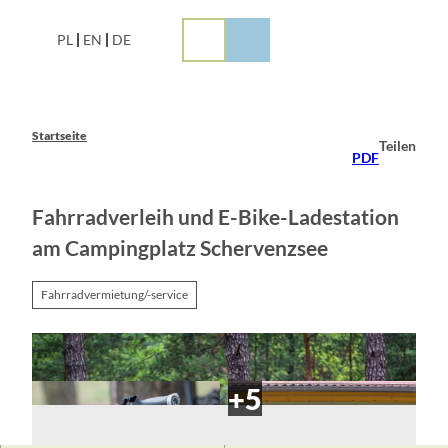
Z
u
PL
EN
DE
m
I
n
h
a
Startseite
Teilen
l
PDF
t
Fahrradverleih und E-Bike-Ladestation
am Campingplatz Schervenzsee
Fahrradvermietung/-service