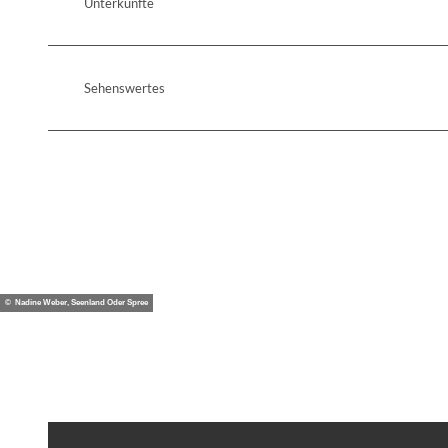
Unterkünfte
Sehenswertes
© Nadine Weber, Seenland Oder Spree