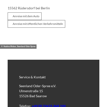
15562
Rüdersdorf bei Berlin
Anreise mit dem Auto
Anreise mit öffentlichen Verkehrsmitteln
© Nadine Weber, Seenland Oder Spree
Service & Kontakt
Seenland Oder-Spree e.V.
Ulmenstraße 15
15526 Bad Saarow
Telefon:
+49 (0) 33631-868 100