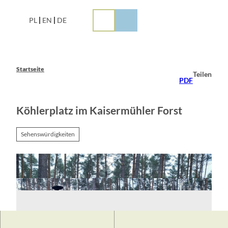
Z
u
PL
EN
DE
m
I
n
h
a
Startseite
Teilen
l
PDF
t
Köhlerplatz im Kaisermühler Forst
Sehenswürdigkeiten