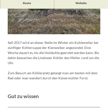
In den Wäldern weit um Müllrose bis nach Groß Lindow hat
Route
Website
die Köhlerei eine lange Tradition. Der Groß Lindower
Kienstubbenverein hat im Kaisermühler Forst an einem alten,
© Annekatrin Schwaeger
© Annekatrin Schwaeger
nachweisbaren Köhlerplatz wieder einen solchen neu
errichtet. Hier kann man die Traditionen und harten Arbeits-
und Lebensbedingungen der „schwarzen Gesellen“
anschaulich nachempfinden.
© Annekatrin Schwaeger
Seit 2017 wird an dieser Stelle im Winter ein Kohlemeiler bei
zünftiger Köhlersuppe der Kienweiber angezündet. Eine
Woche dauert es, bis die Holzkohle geerntet werden kann. Bis
dahin bewachen die Lindower Köhler den Meiler rund um die
Uhr.
Zum Besuch am Köhlerplatz gelangt man am besten mit dem
Rad oder man wandert durch den Kaisermühler Forst.
Gut zu wissen