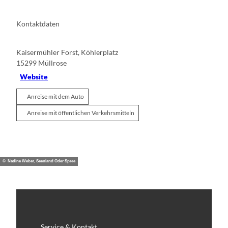
Kontaktdaten
Kaisermühler Forst, Köhlerplatz
15299
Müllrose
Website
Anreise mit dem Auto
Anreise mit öffentlichen Verkehrsmitteln
© Nadine Weber, Seenland Oder Spree
Service & Kontakt