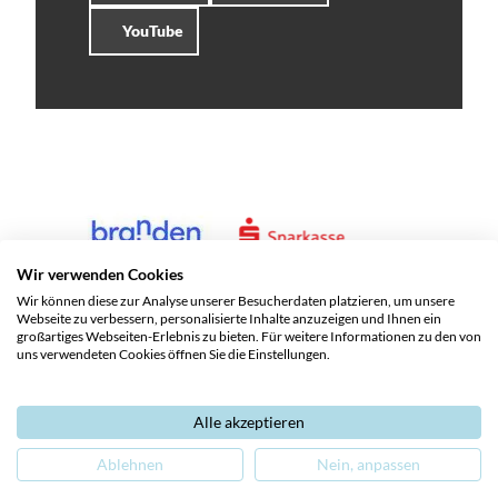
YouTube
Wir verwenden Cookies
Wir können diese zur Analyse unserer Besucherdaten platzieren, um unsere
Webseite zu verbessern, personalisierte Inhalte anzuzeigen und Ihnen ein
großartiges Webseiten-Erlebnis zu bieten. Für weitere Informationen zu den von
uns verwendeten Cookies öffnen Sie die Einstellungen.
Alle akzeptieren
Service und Kontakte
Impressum
Datenschutz
Ablehnen
Nein, anpassen
Barrierefreiheit
Leichte Sprache