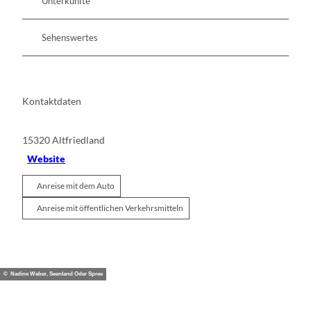
Unterkünfte
Sehenswertes
Kontaktdaten
15320
Altfriedland
Website
Anreise mit dem Auto
Anreise mit öffentlichen Verkehrsmitteln
© Nadine Weber, Seenland Oder Spree