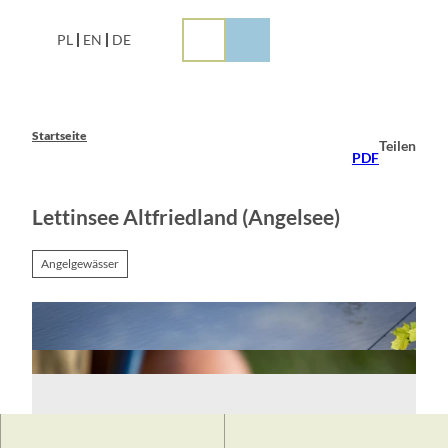
Z
u
PL
EN
DE
m
I
n
h
a
Startseite
Teilen
l
PDF
t
Lettinsee Altfriedland (Angelsee)
Angelgewässer