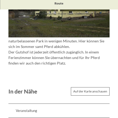
Behlendorf ist als achteckiger Gutshof wie ein Ringdorf in
Route
Feld- und Backstein errichtet. Bis heute ist das einmalige
historische Flair erhalten und malerisch stehen über 50
© TV Seenland Oder-Spree e.V.
© TV Seenland Oder-Spree e.V.
Pferde auf den umliegenden Koppeln. Ein Ausritt durch den
Behlendorfer Wald hält für Pferd und Reiter reichlich
Abwechslung parat.
Den Badesee erreicht man von Behlendorf direkt durch einen
© TV Seenland Oder-Spree e.V.
naturbelassenen Park in wenigen Minuten. Hier können Sie
sich im Sommer samt Pferd abkühlen.
Der Gutshof ist jederzeit öffentlich zugänglich. In einem
Ferienzimmer können Sie übernachten und für Ihr Pferd
finden wir auch den richtigen Platz.
In der Nähe
Auf der Karte anschauen
Veranstaltung