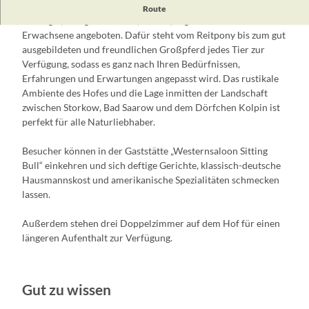
Auf dem
Pferdehof Pfauenhof
werden Reitstunden für
Route
Anfänger, Fortgeschrittene, Kinder, Jugendliche und
Erwachsene angeboten. Dafür steht vom Reitpony bis zum gut
ausgebildeten und freundlichen Großpferd jedes Tier zur
Verfügung, sodass es ganz nach Ihren Bedürfnissen,
Erfahrungen und Erwartungen angepasst wird. Das rustikale
Ambiente des Hofes und die Lage inmitten der Landschaft
zwischen Storkow, Bad Saarow und dem Dörfchen Kolpin ist
perfekt für alle Naturliebhaber.
Besucher können in der Gaststätte „Westernsaloon Sitting
Bull“ einkehren und sich deftige Gerichte, klassisch-deutsche
Hausmannskost und amerikanische Spezialitäten schmecken
lassen.
Außerdem stehen drei Doppelzimmer auf dem Hof für einen
längeren Aufenthalt zur Verfügung.
Gut zu wissen