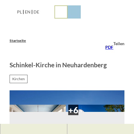
Z
u
PL
EN
DE
m
I
n
h
a
Startseite
Teilen
l
PDF
t
Schinkel-Kirche in Neuhardenberg
Kirchen