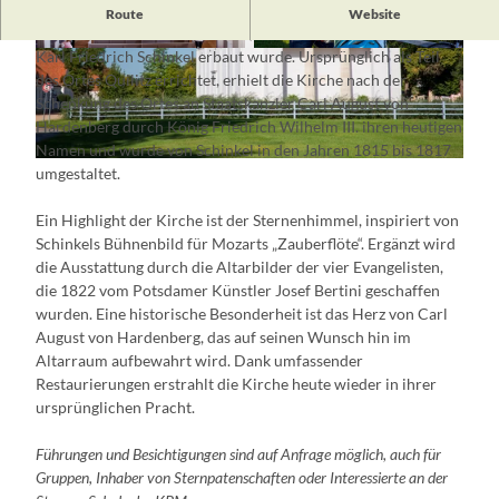
Die
Schinkel-Kirche in Neuhardenberg
ist ein
Route
Website
architektonisches Meisterwerk, das 1809 nach Plänen von
Karl Friedrich Schinkel erbaut wurde. Ursprünglich als Teil
© Florian Bröcker, Lizenz: TMB-Fotoarchiv
© Andreas Franke, Lizenz: TMB-Fotoarchiv
des Ortes Quilitz errichtet, erhielt die Kirche nach der
Schenkung des Ortes an Staatskanzler Carl August von
Hardenberg durch König Friedrich Wilhelm III. ihren heutigen
Namen und wurde von Schinkel in den Jahren 1815 bis 1817
© Florian Läufer, Lizenz: Seenland Oder-Spree
umgestaltet.
Ein Highlight der Kirche ist der Sternenhimmel, inspiriert von
Schinkels Bühnenbild für Mozarts „Zauberflöte“. Ergänzt wird
die Ausstattung durch die Altarbilder der vier Evangelisten,
die 1822 vom Potsdamer Künstler Josef Bertini geschaffen
wurden. Eine historische Besonderheit ist das Herz von Carl
August von Hardenberg, das auf seinen Wunsch hin im
Altarraum aufbewahrt wird. Dank umfassender
Restaurierungen erstrahlt die Kirche heute wieder in ihrer
ursprünglichen Pracht.
Führungen und Besichtigungen sind auf Anfrage möglich, auch für
Gruppen, Inhaber von Sternpatenschaften oder Interessierte an der