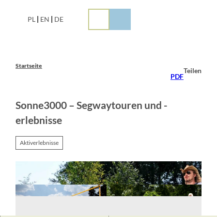
Z
u
PL
EN
DE
m
I
n
h
a
Startseite
Teilen
l
PDF
t
Sonne3000 – Segwaytouren und -
erlebnisse
Aktiverlebnisse