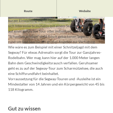
Als würde man über den Boden schweben … Segway fahren ist
Route
Website
eine ganz besondere Art, die Umgebung zu erkunden. Nach
kurzer Einweisung und einigen Metern Fahrpraxis können
© Sonne3000
© Sonne3000
sich Interessierte mühelos mit einem Segway fortbewegen. Ob
auf einer geführten Tour oder individuell, unter dem Motto
”Schweben erleben“ steht frisch gebackenen Segway-Fahrern
rund um Bad Saarow ein großes Angebot zur Verfügung.
© Sonne3000
Wie wäre es zum Beispiel mit einer Schnitzeljagd mit dem
Segway? Für etwas Adrenalin sorgt die Tour zur Ganzjahres-
Rodelbahn. Wer mag, kann hier auf der 1.000 Meter langen
Bahn dem Geschwindigkeitsrausch verfallen. Geruhsamer
geht es zu auf der Segway-Tour zum Scharmützelsee, die auch
eine Schiffsrundfahrt beinhaltet.
Vorraussetzung für die Segway-Touren und -Ausleihe ist ein
Mindestalter von 14 Jahren und ein Körpergewicht von 45 bis
118 Kilogramm.
Gut zu wissen