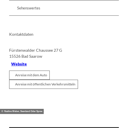
Sehenswertes
Kontaktdaten
Fürstenwalder Chaussee 27 G
15526
Bad Saarow
Website
Anreise mit dem Auto
Anreise mit öffentlichen Verkehrsmitteln
© Nadine Weber, Seenland Oder Spree