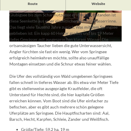
Der Springsee ist Teil der Glubigseenkette, die sich vom
Route
Website
Gruben- über den Melangsee, den Großen und Kleinen
Glubigsee bis zum Scharmützelsee erstreckt. Entstanden ist
© Nadine Weber, Lizenz: Tourismusverein Scha
© Florian Läufer, Lizenz: Seenland Oder-Spree
rmützelsee e. V.
diese Seenkette aus einer eiszeitlichen Schmelzwasserrinne.
Das liegt viele Tausend Jahre zurück. Was mit dem Springsee
geblieben ist: Ein kapp 60 Hektar großes und bis 19 Meter
tiefes Gewässer mit ausgesprochen klarem Wasser. Die
© Florian Läufer, Lizenz: Seenland Oder-Spree
ortsansässigen Taucher lieben die gute Unterwassersicht,
Angler fürchten sie fast ein wenig. Wer vom Springsee
erfolgreich heimkehren möchte, sollte also unauffällige
Montagen einsetzen und die Schnur etwas feiner wählen.
Die Ufer des vollständig von Wald umgebenen Springsees
fallen schnell in tieferes Wasser ab. Bis etwa vier Meter Tiefe
gibt es stellenweise ausgeprägte Krautfelder, die oft
Unterstand für Hechte sind, die hier kapitale Größen
erreichen können. Vom Boot sind die Ufer einfacher zu
befischen, aber es gibt auch mehrere schön gelegene
Uferplätze am Springsee. Die Hauptfischarten sind: Aal,
Barsch, Hecht, Karpfen, Schleie, Zander und Weißfisch.
Größe/Tiefe: 59,2 ha, 19 m