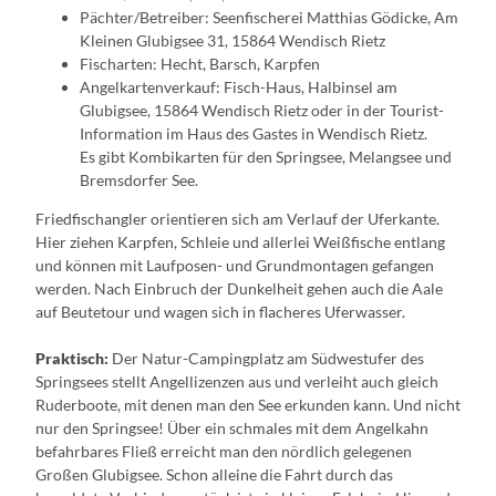
Pächter/Betreiber: Seenfischerei Matthias Gödicke, Am
Kleinen Glubigsee 31, 15864 Wendisch Rietz
Fischarten: Hecht, Barsch, Karpfen
Angelkartenverkauf: Fisch-Haus, Halbinsel am
Glubigsee, 15864 Wendisch Rietz oder in der Tourist-
Information im Haus des Gastes in Wendisch Rietz.
Es gibt Kombikarten für den Springsee, Melangsee und
Bremsdorfer See.
Friedfischangler orientieren sich am Verlauf der Uferkante.
Hier ziehen Karpfen, Schleie und allerlei Weißfische entlang
und können mit Laufposen- und Grundmontagen gefangen
werden. Nach Einbruch der Dunkelheit gehen auch die Aale
auf Beutetour und wagen sich in flacheres Uferwasser.
Praktisch:
Der Natur-Campingplatz am Südwestufer des
Springsees stellt Angellizenzen aus und verleiht auch gleich
Ruderboote, mit denen man den See erkunden kann. Und nicht
nur den Springsee! Über ein schmales mit dem Angelkahn
befahrbares Fließ erreicht man den nördlich gelegenen
Großen Glubigsee. Schon alleine die Fahrt durch das