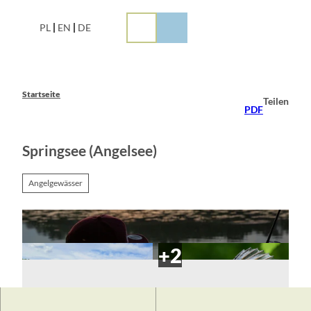
Z
u
PL
EN
DE
m
I
n
h
a
Startseite
Teilen
l
PDF
t
Springsee (Angelsee)
Angelgewässer