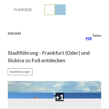
Z
u
PL
EN
DE
m
I
n
h
a
Startseite
Teilen
l
PDF
t
Stadtführung - Frankfurt (Oder) und
Slubice zu Fuß entdecken
Stadtführungen