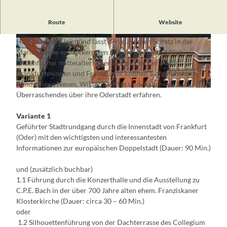
Die Tour entführt die Gäste in die Stadtgeschichte vom
Route
Website
Mittelalter bis in die Gegenwart. Sie folgt den Spuren von
Heinrich von Kleist und lässt den gläsernen Schatz in der
© Aneta Szczesniewicz
© Aneta Szczesniewicz
Marienkirche entdecken: den Antichrist-Bilderzyklus
farbenfroher mittelalterlicher Bleiglasfenster. Auch
Frankfurterinnen und Frankfurter können auf geführten
Rundgängen Neues, Wissenswertes und manchmal auch
© Aneta Szczesniewicz
Überraschendes über ihre Oderstadt erfahren.
Variante 1
Geführter Stadtrundgang durch die Innenstadt von Frankfurt
(Oder) mit den wichtigsten und interessantesten
Informationen zur europäischen Doppelstadt (Dauer: 90 Min.)
und (zusätzlich buchbar)
1.1 Führung durch die Konzerthalle und die Ausstellung zu
C.P.E. Bach in der über 700 Jahre alten ehem. Franziskaner
Klosterkirche (Dauer: circa 30 – 60 Min.)
oder
1.2 Silhouettenführung von der Dachterrasse des Collegium