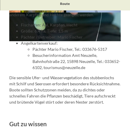
Im Herzen des Naturparks Schlaubetal befindet sich das
Route
Stubbenloch
, ein kleiner idyllischer Waldsee, in dem unter
anderem Karpfen und Hechte geangelt werden.
© Florian Läufer, Lizenz: Seenland Oder-Spree
© Florian Läufer, Lizenz: Seenland Oder-Spree
Fischarten: Aal, Karpfen, Hecht
Größe: 6,4 ha, Tiefe: 1,5 m
Pächter / Betreiber: Mario Fischer
Angelkartenverkauf:
© Florian Läufer, Lizenz: Seenland Oder-Spree
Pächter Mario Fischer, Tel.: 033676-5317
Besucherinformation Amt Neuzelle,
Bahnhofstraße 22, 15898 Neuzelle, Tel.: 033652-
6102, tourismus@neuzelle.de
Die sensible Ufer- und Wasservegetation des stubbenlochs
mit Schilf und Seerosen erfordert besondere Rücksichtnahme.
Boote sollten Schutzzonen meiden, da zu dichtes oder
schnelles Fahren die Pflanzen beschädigt, Tiere aufschreckt
und brütende Vögel stört oder deren Nester zerstört.
Gut zu wissen