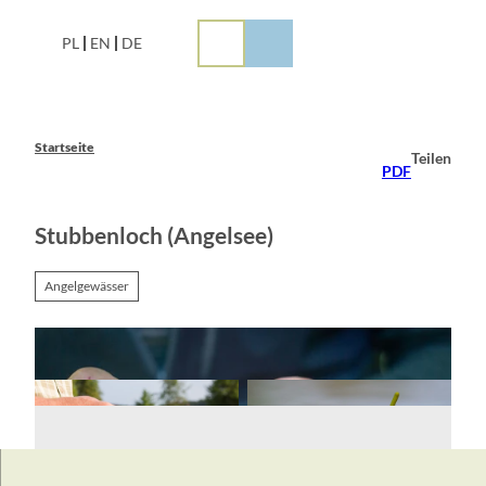
Z
u
PL
EN
DE
m
I
n
h
a
Startseite
Teilen
l
PDF
t
Stubbenloch (Angelsee)
Angelgewässer