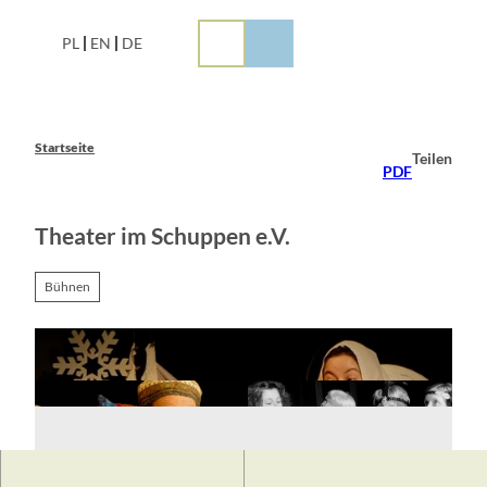
Z
u
PL
EN
DE
m
I
n
h
a
Startseite
Teilen
l
PDF
t
Theater im Schuppen e.V.
Bühnen