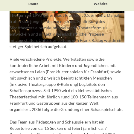
Das Theater Frankfurt ist der Wegbegleiter. Als
Route
Website
gemeinnütziger Verein und Träger der Jugendhilfe ist das
Theater seit 1990 in der Stadt Frankfurt (Oder) aktiv. Damals
© Theater im Schuppen e.V./Frank Rad
© Theater im Schuppen e.V./Frank Radüg
trafen sich junge Leute, um nach der Schließung des
Stadttheaters eine zukunftsweisende Theaterform zu
entwickeln und um aktiv gesellschaftliche Prozesse
mitzugestalten. Unter der Leitung von Frank Radüg wurde ein
© Theater im Schuppen e.V./Frank Rad, Lizenz: Theater im Schuppen e.V./Frank Rad
stetiger Spielbetrieb aufgebaut.
Viele verschiedene Projekte, Werkstätten sowie die
kontinuierliche Arbeit mit Kindern und Jugendlichen, mit
erwachsenen Laien (Frankfurter spielen für Frankfurt) sowie
mit psychisch und physisch beeinträchtigten Menschen
(inklusive Theatergruppe B-Rührung) begleitete den
Schaffensprozess. Seit 1990 wird ein kleines städtisches
Theaterfestival mit jährlich rund 100-150 Teilnehmern aus
Frankfurt und Gastgruppen aus der ganzen Welt
organisiert. 2006 folgte die Gründung einer Schauspielschule.
Das Team aus Pädagogen und Schauspielern hat ein
Repertoire von ca. 15 Sücken und feiert jährlich ca. 7