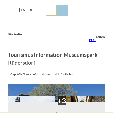
Z
u
PL
EN
DE
m
I
n
h
a
Startseite
Teilen
l
PDF
t
Tourismus Information Museumspark
Rüdersdorf
Geprüfte Touristinformationen und Info-Stellen