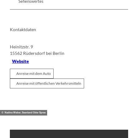
Sehenswertes
Kontaktdaten
Heinitzstr. 9
15562
Rüdersdorf bei Berlin
Website
Anreise mit dem Auto
Anreise mit öffentlichen Verkehrsmitteln
© Nadine Weber, Seenland Oder Spree