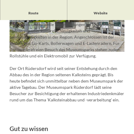
Die
Tourismus Information
befindet sich im Eingangsbereich
Route
Website
zum
Museumspark.
Besucher erhalten Informationen über
Aktivitäten und aktuelle Veranstaltungen im Museumspark
© Museumspark Rüdersdorf
© Museumspark Rüdersdorf
ebenso wie über kulturelle Neuigkeiten und
Sehenswürdigkeiten in der Region. Angeschlossen ist der
Verleih von Go-Karts, Bollerwagen und E-Lastenrädern. Für
den barrierefreien Besuch des Museumsparks stehen zudem
© Steffen Lehmann, Lizenz: TMB-Fotoarchiv
Rollstühle und ein Elektromobil zur Verfügung.
Der Ort Rüdersdorf wird seit seiner Entstehung durch den
Abbau des in der Region seltenen Kalksteins geprägt. Bis
heute befindet sich unmittelbar neben dem Museumspark der
aktive Tagebau. Der Museumspark Rüderdorf lädt seine
Besucher zur Besichtigung der erhaltenen Industriedenkmäler
rund um das Thema 'Kalksteinabbau und -verarbeitung' ein.
Gut zu wissen