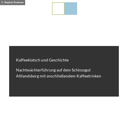
Z
© Stephen Ruebsam
PL
EN
DE
u
m
I
n
h
a
l
t
Kaffeeklatsch und Geschichte
Nachtwächterführung auf dem Schlossgut
Altlandsberg mit anschließendem Kaffeetrinken