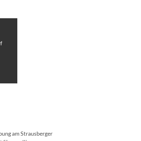
f
bung am Strausberger