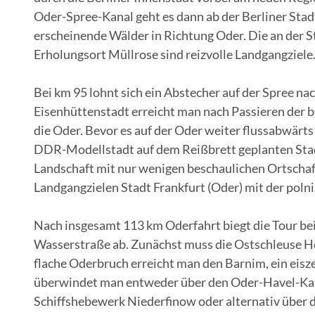
Oder-Spree-Kanal geht es dann ab der Berliner Stad
erscheinende Wälder in Richtung Oder. Die an der S
Erholungsort Müllrose sind reizvolle Landgangziele
Bei km 95 lohnt sich ein Abstecher auf der Spree n
Eisenhüttenstadt erreicht man nach Passieren der 
die Oder. Bevor es auf der Oder weiter flussabwärts 
DDR-Modellstadt auf dem Reißbrett geplanten Stadt 
Landschaft mit nur wenigen beschaulichen Ortschaf
Landgangzielen Stadt Frankfurt (Oder) mit der poln
Nach insgesamt 113 km Oderfahrt biegt die Tour be
Wasserstraße ab. Zunächst muss die Ostschleuse H
flache Oderbruch erreicht man den Barnim, ein eis
überwindet man entweder über den Oder-Havel-Kan
Schiffshebewerk Niederfinow oder alternativ über 