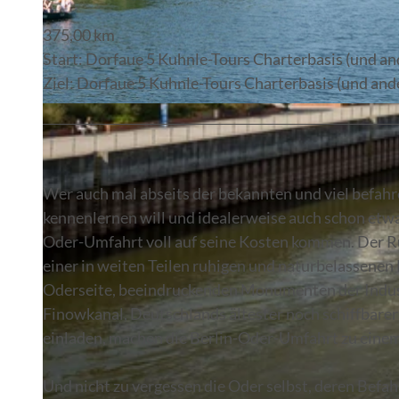
375,00 km
Start: Dorfaue 5 Kuhnle-Tours Charterbasis (und a
Ziel: Dorfaue 5 Kuhnle-Tours Charterbasis (und an
© Steffen Lehmann
Wer auch mal abseits der bekannten und viel befa
kennenlernen will und idealerweise auch schon etwa
Oder-Umfahrt voll auf seine Kosten kommen. Der R
einer in weiten Teilen ruhigen und naturbelassenen
Oderseite, beeindruckenden Monumenten der Indus
Finowkanal, Deutschlands ältester noch schiffbare
einladen, machen die Berlin-Oder-Umfahrt zu einem 
Und nicht zu vergessen die Oder selbst, deren Bef