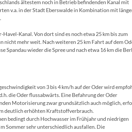
utschlands ältestem noch in Betrieb befindenden Kanal mit
ten v.a. in der Stadt Eberswalde in Kombination mit läng
.
r-Havel-Kanal. Von dort sind es noch etwa 25 km bis zum
un nicht mehr weit. Nach weiteren 25 km Fahrt auf dem Od
use Spandau wieder die Spree und nach etwa 16 km die Ber
eschwindigkeit von 3 bis 4 km/h auf der Oder wird empfoh
d.h. die Oder flussabwärts. Eine Befahrung der Oder
henden Motorisierung zwar grundsätzlich auch möglich, erf
nem deutlich erhöhten Kraftstoffverbrauch.
nen bedingt durch Hochwasser im Frühjahr und niedrigen
m Sommer sehr unterschiedlich ausfallen. Die