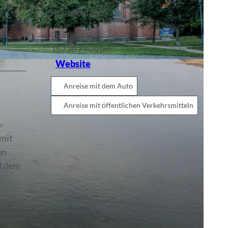
Kontaktdaten
Dorfaue 5
15738
Zeuthen
Website
Anreise mit dem Auto
Anreise mit öffentlichen Verkehrsmitteln
n-
 mit
en
d dem
r