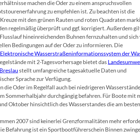
hältnisse machen die Oder zu einem anspruchsvollen
stourenerfahrung zu empfehlen ist. Zu beachten ist die
 Kreuze mit den grünen Rauten und roten Quadraten mark
n regelmäßig überprüft und ggf. korrigiert. Außerdem gilt
n Flusslauf hineinreichenden Buhnen fernzuhalten und sich
ellen Bedingungen auf der Oder zu informieren. Die
Elektronische Wasserstraßeninformationssystem der Wa
Pegelstände mit 2-Tagesvorhersage bietet das
Landesumwe
Breslau
stellt umfangreiche tagesaktuelle Daten und
nischer Sprache zur Verfügung.
n die Oder im Regelfall auch bei niedrigeren Wasserständ
im Sommerhalbjahr durchgängig befahren. Für Boote mit 
und Oktober hinsichtlich des Wasserstandes die am beste
mmen 2007 sind keinerlei Grenzformalitäten mehr erforde
 die Befahrung ist ein Sportbootführerschein Binnen zwing