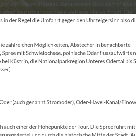
ierten Flüssen erfordert, dafür werden Bootsfahrer aber 
ie sonst deutschlandweit kein weiteres Mal vorfindet. Die
s in der Regel die Umfahrt gegen den Uhrzeigersinn also d
ie zahlreichen Möglichkeiten, Abstecher in benachbarte
pree mit Schwielochsee, polnische Oder flussaufwärts 
 bei Küstrin, die Nationalparkregion Unteres Odertal bis S
ser).
 Oder (auch genannt Stromoder), Oder-Havel-Kanal/Finow
eich auch einer der Höhepunkte der Tour. Die Spree führt mi
rungsviertel und durch die historische Mitte der Stadt. A