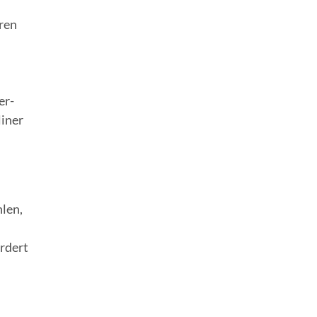
eren
er-
liner
len,
ordert