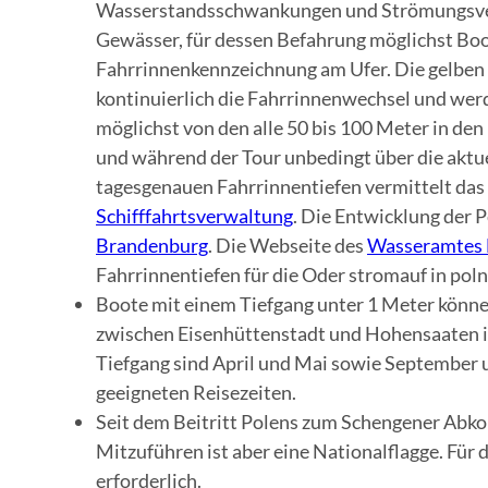
Wasserstandsschwankungen und Strömungsver
Gewässer, für dessen Befahrung möglichst Boot
Fahrrinnenkennzeichnung am Ufer. Die gelben
kontinuierlich die Fahrrinnenwechsel und werde
möglichst von den alle 50 bis 100 Meter in de
und während der Tour unbedingt über die aktu
tagesgenauen Fahrrinnentiefen vermittelt das
Schifffahrtsverwaltung
. Die Entwicklung der 
Brandenburg
. Die Webseite des
Wasseramtes 
Fahrrinnentiefen für die Oder stromauf in pol
Boote mit einem Tiefgang unter 1 Meter könne
zwischen Eisenhüttenstadt und Hohensaaten 
Tiefgang sind April und Mai sowie September 
geeigneten Reisezeiten.
Seit dem Beitritt Polens zum Schengener Abko
Mitzuführen ist aber eine Nationalflagge. Für
erforderlich.