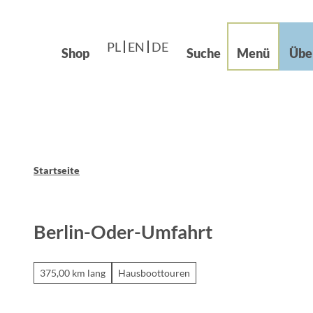
Languages – Języki
beiten im Grünen
Z
Leichte Sprache
u
og
PL
EN
DE
m
Shop
Suche
Menü
Übe
I
n
h
a
l
t
Startseite
Berlin-Oder-Umfahrt
375,00 km lang
Hausboottouren