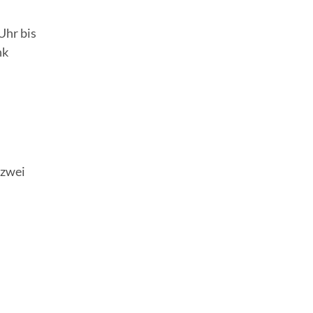
Uhr bis
nk
 zwei