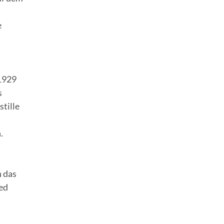
e
 1929
s
tille
.
h das
ed