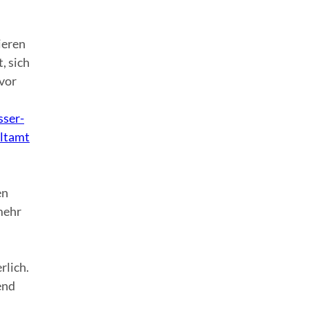
ieren
, sich
 vor
sser-
ltamt
en
mehr
n
rlich.
end