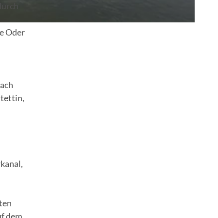
durch
ie Oder
nach
tettin,
kanal,
tten
uf dem