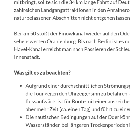
mitbringt, sollte sich die 34 km lange Fahrt auf De
zahlreichen Landgangattraktionen in den Anraineror
naturbelassenen Abschnitten nicht entgehen lassen
Bei km 50 stößt der Finowkanal wieder auf den Ode
sehenswerten Oranienburg. Bis nach Berlin ist es n
Havel-Kanal erreicht man nach Passieren der Schle
Innenstadt.
Was gilt es zu beachten?
Aufgrund einer durchschnittlichen Strömungsg
die Tour gegen den Uhrzeigersinn zu befahren, 
flussaufwärts ist für Boote mit einer ausreic
aber mehr Zeit (ca. einen Tag) und führt zu ei
Die nautischen Bedingungen auf der Oder kön
Wasserständen bei längeren Trockenperioden i