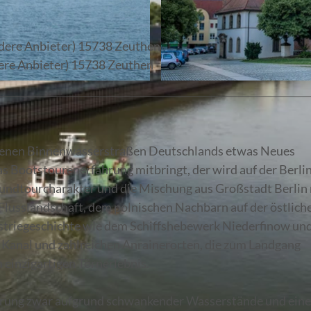
ndere Anbieter) 15738 Zeuthen
dere Anbieter) 15738 Zeuthen
© Seenland Oder-Spree / Florian Läufer
hrenen Binnenwasserstraßen Deutschlands etwas Neues
s Bootstourenerfahrung mitbringt, der wird auf der Berli
undtourcharakter und die Mischung aus Großstadt Berlin
 Flusslandschaft, dem polnischen Nachbarn auf der östlich
triegeschichte wie dem Schiffshebewerk Niederfinow un
r Kanal und zahlreichen Anrainerorten, die zum Landgang
einzigartigen Törnerlebnis.
ahrung zwar aufgrund schwankender Wasserstände und eine