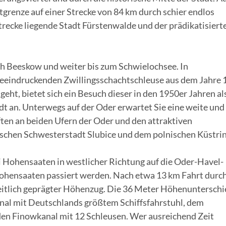
tgrenze auf einer Strecke von 84 km durch schier endlos
trecke liegende Stadt Fürstenwalde und der prädikatisiert
.
ach Beeskow und weiter bis zum Schwielochsee. In
beeindruckenden Zwillingsschachtschleuse aus dem Jahre
geht, bietet sich ein Besuch dieser in den 1950er Jahren al
an. Unterwegs auf der Oder erwartet Sie eine weite und s
ten an beiden Ufern der Oder und den attraktiven
ischen Schwesterstadt Slubice und dem polnischen Küstrin
i Hohensaaten in westlicher Richtung auf die Oder-Havel-
ohensaaten passiert werden. Nach etwa 13 km Fahrt durc
zeitlich geprägter Höhenzug. Die 36 Meter Höhenunterschi
al mit Deutschlands größtem Schiffsfahrstuhl, dem
den Finowkanal mit 12 Schleusen. Wer ausreichend Zeit