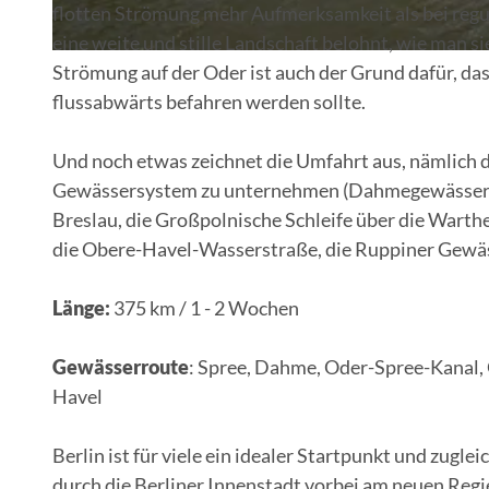
flotten Strömung mehr Aufmerksamkeit als bei regul
eine weite und stille Landschaft belohnt, wie man s
© Seenland Oder-Spree / Florian Läufer
Strömung auf der Oder ist auch der Grund dafür, das
flussabwärts befahren werden sollte.
Und noch etwas zeichnet die Umfahrt aus, nämlich d
Gewässersystem zu unternehmen (Dahmegewässer, S
Breslau, die Großpolnische Schleife über die Warthe
die Obere-Havel-Wasserstraße, die Ruppiner Gewäs
Länge:
375 km / 1 - 2 Wochen
Gewässerroute
: Spree, Dahme, Oder-Spree-Kanal,
Havel
Berlin ist für viele ein idealer Startpunkt und zugl
durch die Berliner Innenstadt vorbei am neuen Regie