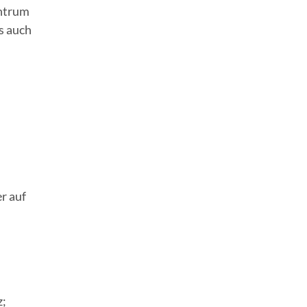
entrum
s auch
r auf
z;