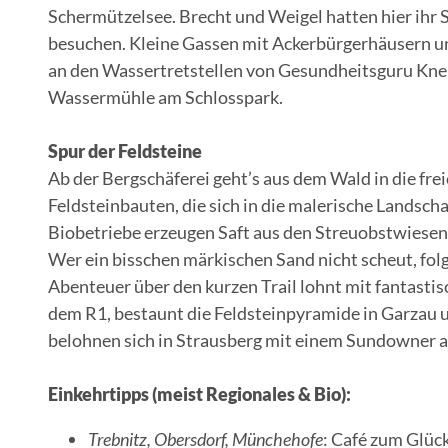
Schermützelsee. Brecht und Weigel hatten hier ih
besuchen. Kleine Gassen mit Ackerbürgerhäusern und
an den Wassertretstellen von Gesundheitsguru Knei
Wassermühle am Schlosspark.
Spur der Feldsteine
Ab der Bergschäferei geht’s aus dem Wald in die frei
Feldsteinbauten, die sich in die malerische Landsch
Biobetriebe erzeugen Saft aus den Streuobstwiesen
Wer ein bisschen märkischen Sand nicht scheut, fol
Abenteuer über den kurzen Trail lohnt mit fantastis
dem R1, bestaunt die Feldsteinpyramide in Garzau un
belohnen sich in Strausberg mit einem Sundowner a
Einkehrtipps (meist Regionales & Bio):
Trebnitz, Obersdorf, Münchehofe
: Café zum Glüc