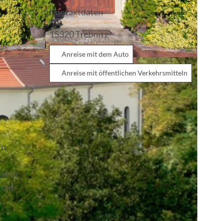
Kontaktdaten
15320
Trebnitz
Anreise mit dem Auto
Anreise mit öffentlichen Verkehrsmitteln
im
teher-
 die