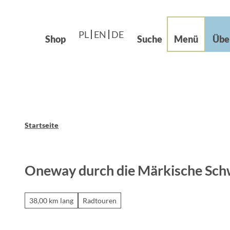
Languages – Języki
beiten im Grünen
Z
Leichte Sprache
u
og
PL
EN
DE
m
Shop
Suche
Menü
Übe
I
n
h
a
l
t
Startseite
Oneway durch die Märkische Schw
38,00 km lang
Radtouren