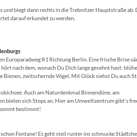
 und biegt dann rechts in die Trebnitzer Hauptstraße ab. 
artet darauf erkundet zu werden.
denburgs
en Europaradweg R1 Richtung Berlin. Eine frische Brise sä
d hört nach dem, wonach Du Dich lange gesehnt hast: blüh
 Bienen, zwitschernde Vögel. Mit Glück siehst Du auch St
lobichsee. Auch am Naturdenkmal Binnendüne, am
 bieten sich Stops an. Hier am Umweltzentrum gibt’s free 
g kommt bestimmt!
 schon Fontane! Es geht steil runter ins schmucke Städtch