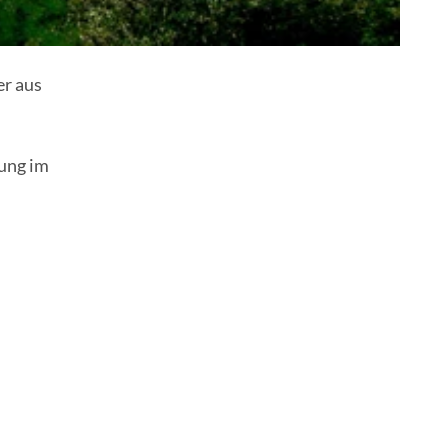
er aus
ung im