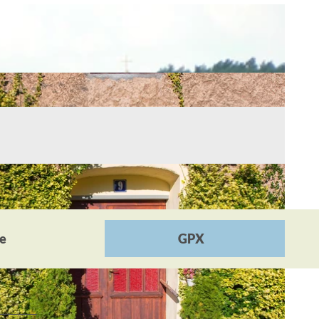
he
GPX