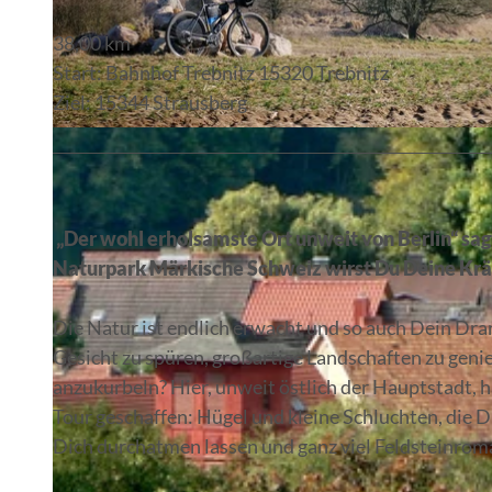
38,00 km
Start: Bahnhof Trebnitz 15320 Trebnitz
Ziel: 15344 Strausberg
© Christoph Creutzburg, Lizenz: Seenland Oder-Spree e. V.
„Der wohl erholsamste Ort unweit von Berlin“ sag
Naturpark Märkische Schweiz
wirst Du Deine Krä
Die Natur ist endlich erwacht und so auch Dein Dra
Gesicht zu spüren, großartige Landschaften zu gen
anzukurbeln? Hier, unweit östlich der Hauptstadt, ha
Tour geschaffen: Hügel und kleine Schluchten, die D
Dich durchatmen lassen und ganz viel Feldsteinroma