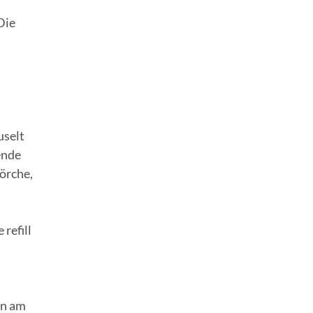
Die
uselt
ende
örche,
refill
en am