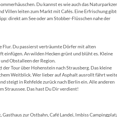
r Sommerhäuschen. Du kannst es wie auch das Naturparkz
 Villen leiten zum Markt mit Cafés. Eine Erfrischung gibt
pp: direkt am See oder am Stobber-Flüsschen nahe der
e Flur. Du passierst verträumte Dörfer mit alten
aft einfügen. An wilden Hecken grünt und blüht es. Kleine
 und Obstalleen der Region.
gt der Tour über Hohenstein nach Strausberg. Das kleine
chem Weitblick. Wer lieber auf Asphalt ausrollt fährt weite
d steigt in Rehfelde zurück nach Berlin ein. Alle anderen
m Straussee. Das hast Du Dir verdient!
k, Gasthaus zur Ostbahn, Café Landei, Imbiss Campingplat