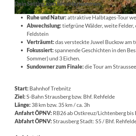
Dein Setting zum herunterkommen:
Ruhe und Natur:
attraktive Halbtages-Tour w
© Wolfram Neufeldt, Lizenz: Seenland Oder-Spree
Abwechslung:
tiefgrüne Wälder, weite Felder,
Feldstein
Verträumt:
das versteckte Juwel Buckow am tü
Fokussiert:
spannende Geschichten in den Be
Sommer) und 3 Eichen.
Sundowner zum Finale:
die Tour am Straussee
Start:
Bahnhof Trebnitz
Ziel:
S-Bahn Strausberg bzw. Bhf. Rehfelde
Länge:
38 km bzw. 35 km / ca. 3h
Anfahrt ÖPNV:
RB26 ab Ostkreuz/Lichtenberg bis B
Abfahrt ÖPNV:
Strausberg Stadt: S5 / Bhf. Rehfeld