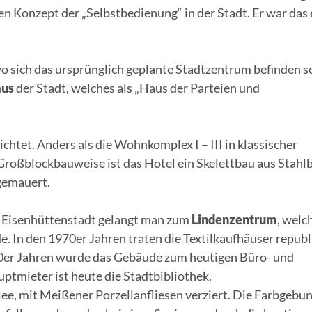
en Konzept der „Selbstbedienung“ in der Stadt. Er war das 
wo sich das ursprünglich geplante Stadtzentrum befinden so
aus
der Stadt, welches als „Haus der Parteien und
htet. Anders als die Wohnkomplex I – III in klassischer
ßblockbauweise ist das Hotel ein Skelettbau aus Stahl
gemauert.
 Eisenhüttenstadt gelangt man zum
Lindenzentrum
, welc
. In den 1970er Jahren traten die Textilkaufhäuser repub
90er Jahren wurde das Gebäude zum heutigen Büro- und
tmieter ist heute die Stadtbibliothek.
lee, mit Meißener Porzellanfliesen verziert. Die Farbgebu