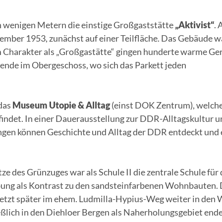
ach wenigen Metern die einstige Großgaststätte
„Aktivist“
. 
ember 1953, zunächst auf einer Teilfläche. Das Gebäude w
em Charakter als „Großgastätte“ gingen hunderte warme Ge
bende im Obergeschoss, wo sich das Parkett jeden
 das
Museum Utopie & Alltag
(einst DOK Zentrum), welche
indet. In einer Dauerausstellung zur DDR-Alltagskultur u
gen können Geschichte und Alltag der DDR entdeckt und 
tze des Grünzuges war als Schule II die zentrale Schule für
ebung als Kontrast zu den sandsteinfarbenen Wohnbauten. 
rsetzt später im ehem. Ludmilla-Hypius-Weg weiter in den
eßlich in den Diehloer Bergen als Naherholungsgebiet ende