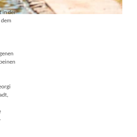
 in der
h dem
ngenen
ebeinen
eorgi
adt,
e
-