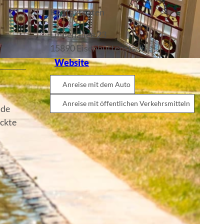
Kontaktdaten
Lindenallee 23
15890
Eisenhüttenstadt
Website
Anreise mit dem Auto
Anreise mit öffentlichen Verkehrsmitteln
nde
eckte