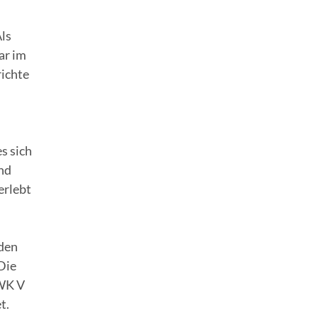
Als
ar im
richte
s sich
nd
erlebt
 den
Die
 WK V
t.