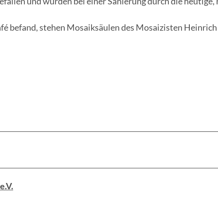
efallen und wurden bei einer Sanierung durch die heutige, 
afé befand, stehen Mosaiksäulen des Mosaizisten Heinrich
e.V.