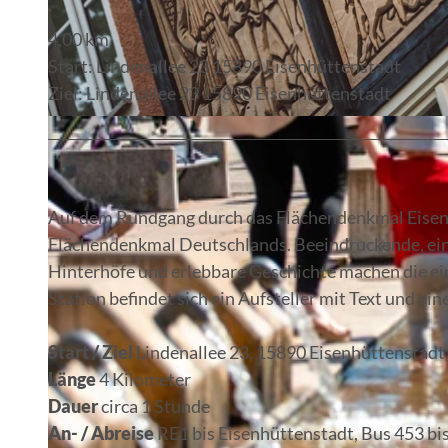
4,00 km
Start: Lindenallee 23 15890 Eisenhüttenstadt
Ziel: Lindenallee 23 15890 Eisenhüttenstadt
© Stadt Eisenhüttenstadt
Auf dem Rundgang durch das Flächendenkmal Eise
Flächendenkmal Deutschlands. Beeindruckende, einz
Hinterhöfe und erlebbare Geschichte machen die ein
Station befindet sich ein Aufsteller mit Text und e
Start / Ziel
Lindenallee 23, 15890 Eisenhüttenstadt
Länge
4 Kilometer
Dauer
circa 1 Stunde
An- / Abreise
RE1 bis Eisenhüttenstadt, Bus 453 bis