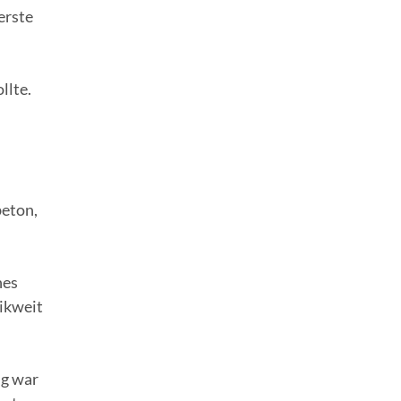
erste
llte.
beton,
hes
likweit
ng war