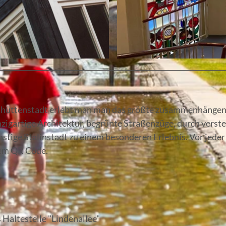
© Stadt Eisenhüttenstadt
nhüttenstadt erlebt man man das größte zusammenhänge
igartige Architektur, begrünte Straßenzüge, durch verst
stige Stalinstadt zu einem besonderen Erlebnis. Vor jeder
inem QR Code.
 Haltestelle "Lindenallee"