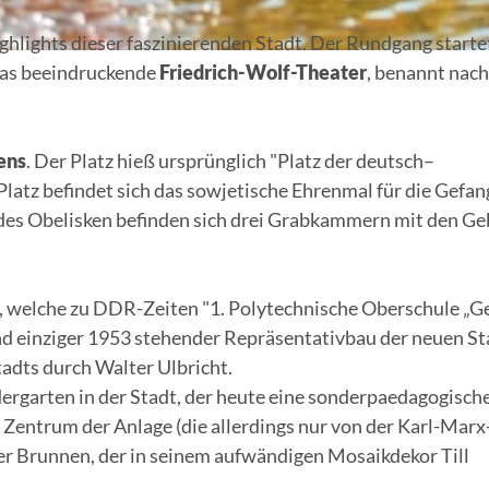
ghlights dieser faszinierenden Stadt. Der Rundgang startet
 das beeindruckende
Friedrich-Wolf-Theater
, benannt nac
ens
. Der Platz hieß ursprünglich "Platz der deutsch–
Platz befindet sich das sowjetische Ehrenmal für die Gefa
b des Obelisken befinden sich drei Grabkammern mit den G
, welche zu DDR-Zeiten "1. Polytechnische Oberschule „G
nd einziger 1953 stehender Repräsentativbau der neuen St
adts durch Walter Ulbricht.
ndergarten in der Stadt, der heute eine sonderpaedagogisch
m Zentrum der Anlage (die allerdings nur von der Karl-Marx
ter Brunnen, der in seinem aufwändigen Mosaikdekor Till