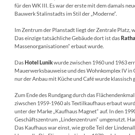
für den WK III. Es war der erste mit dem damals neu
Bauwerk Stalinstadts im Stil der „Moderne“.
Im Zentrum der Planstadt liegt der Zentrale Platz, 
Das einzige tatsächliche Gebäude dort ist das
Rath
Massenorganisationen“ erbaut wurde.
Das
Hotel Lunik
wurde zwischen 1960 und 1963 erric
Mauerwerksbauweise und des Wohnkomplex IV in Gro
nur der Anbau mit Küche und Café wurde klassisch 
Zum Ende des Rundgang durch das Flächendenkmal
ziwschen 1959-1960 als Textilkaufhaus erbaut wurde
unter der Marke „Kaufhaus Magnet“ auf. In den 19
Geschäftszentrum „Lindenzentrum“ umgenutzt. Haup
Das Kaufhaus war einst, wie große Teil der Lindenal