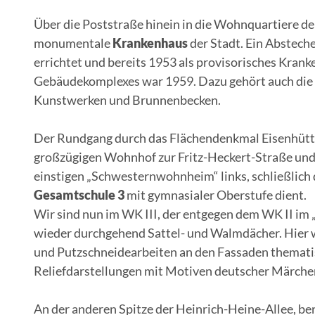
Über die Poststraße hinein in die Wohnquartiere de
monumentale
Krankenhaus
der Stadt. Ein Abstech
errichtet und bereits 1953 als provisorisches Krank
Gebäudekomplexes war 1959. Dazu gehört auch die 
Kunstwerken und Brunnenbecken.
Der Rundgang durch das Flächendenkmal Eisenhütte
großzügigen Wohnhof zur Fritz-Heckert-Straße und 
einstigen „Schwesternwohnheim“ links, schließlich d
Gesamtschule 3
mit gymnasialer Oberstufe dient.
Wir sind nun im WK III, der entgegen dem WK II im „
wieder durchgehend Sattel- und Walmdächer. Hier w
und Putzschneidearbeiten an den Fassaden thematis
Reliefdarstellungen mit Motiven deutscher Märche
An der anderen Spitze der Heinrich-Heine-Allee, bere