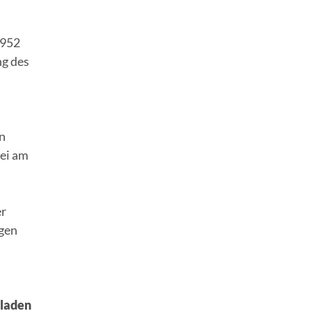
1952
ng des
n
bei am
er
ngen
sladen