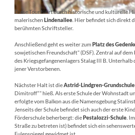
Diese Tour führt durch historische und kulturelle Hi
© Stadt Eisenhüttenstadt
malerischen
Lindenallee
. Hier befindet sich direkt
berühmten Schriftsteller.
Anschließend geht es weiter zum
Platz des Gedenk
sowjetischen Freundschaft" (DSF). Zentral auf dem 
des Kriegsgefangenenlagers Stalag III B. Unterhal
jener Verstorbenen.
Nächster Halt ist die
Astrid-Lindgren-Grundschule
Dimitroff“" hieß. Als erste Schule der Wohnstadt u
erfolgte vom Balkon aus die Namensgebung Stalinst
Jenseits der Schule befindet sich auch der erste Ki
Förderschule beherbergt: die
Pestalozzi-Schule
. I
Straße zu betreten ist) befindet sich ein sehenswer
Eulenspiegel gewidmet ist.