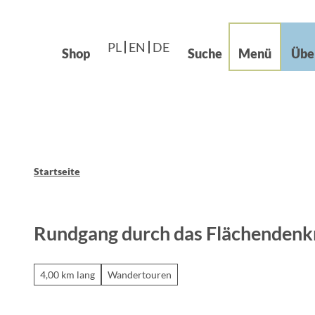
Languages – Języki
beiten im Grünen
Z
Leichte Sprache
u
og
PL
EN
DE
m
Shop
Suche
Menü
Übe
I
n
h
a
l
t
Startseite
Rundgang durch das Flächendenk
4,00 km lang
Wandertouren