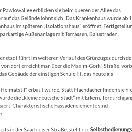
r Pawlowallee erblicken sie beim queren der Allee das
er auf das Gelände lohnt sich! Das Krankenhaus wurde ab 
enhaus im späteren „Isolationshaus“ eröffnet. Fertigstellu
parkartige Außenanlage mit Terrassen, Balustraden,
nstadt führt im weiteren Verlauf des Grünzuges durch de
von dort erreicht man über die Maxim-Gorki-Straße, vor
as Gebäude der einstigen Schule III, das heute als
Heimatstil“ erbaut wurde. Statt Flachdächer finden sie hi
urde die „kleine deutsche Stadt“ mit Erkern, Tordurchgä
iert. Charakteristische Fassadenelemente sind
n.
its in der Saarlouiser Straße, steht der
Selbstbedienung