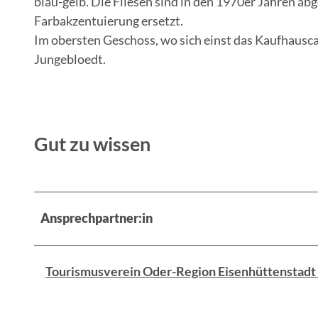
blau-gelb. Die Fliesen sind in den 1970er Jahren abg
Farbakzentuierung ersetzt.
Im obersten Geschoss, wo sich einst das Kaufhausc
Jungebloedt.
Gut zu wissen
Ansprechpartner:in
Tourismusverein Oder-Region Eisenhüttenstadt 