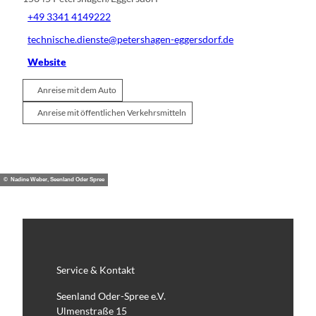
+49 3341 4149222
technische.dienste@petershagen-eggersdorf.de
Website
Anreise mit dem Auto
Anreise mit öffentlichen Verkehrsmitteln
© Nadine Weber, Seenland Oder Spree
Service & Kontakt
Seenland Oder-Spree e.V.
Ulmenstraße 15