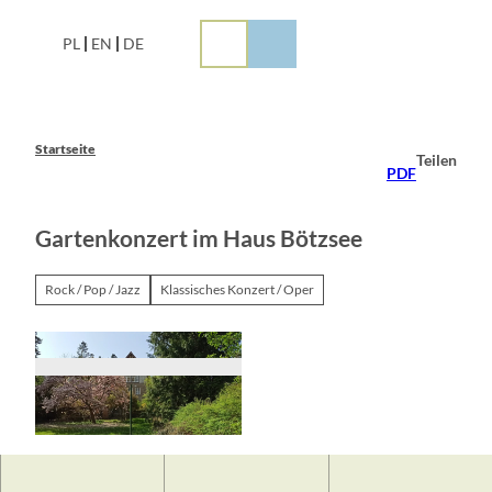
Z
u
PL
EN
DE
m
I
n
h
a
Startseite
Teilen
l
PDF
t
Gartenkonzert im Haus Bötzsee
Rock / Pop / Jazz
Klassisches Konzert / Oper
© Kathleen Brandau, Gemeinde