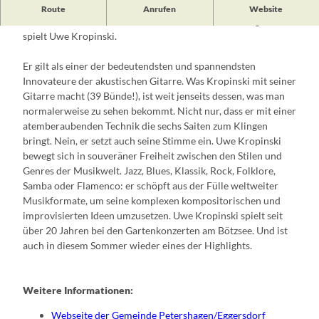
Die Gemeinde lädt diesen Sommer wieder zu Gartenkonzerten
Route
Anrufen
Website
auf der Terrasse des "Hauses Bötzsee" ein. Am 08. August
spielt Uwe Kropinski.
Er gilt als einer der bedeutendsten und spannendsten
Innovateure der akustischen Gitarre. Was Kropinski mit seiner
Gitarre macht (39 Bünde!), ist weit jenseits dessen, was man
normalerweise zu sehen bekommt. Nicht nur, dass er mit einer
atemberaubenden Technik die sechs Saiten zum Klingen
bringt. Nein, er setzt auch seine Stimme ein. Uwe Kropinski
bewegt sich in souveräner Freiheit zwischen den Stilen und
Genres der Musikwelt. Jazz, Blues, Klassik, Rock, Folklore,
Samba oder Flamenco: er schöpft aus der Fülle weltweiter
Musikformate, um seine komplexen kompositorischen und
improvisierten Ideen umzusetzen. Uwe Kropinski spielt seit
über 20 Jahren bei den Gartenkonzerten am Bötzsee. Und ist
auch in diesem Sommer wieder eines der Highlights.
Weitere Informationen:
Webseite der Gemeinde Petershagen/Eggersdorf