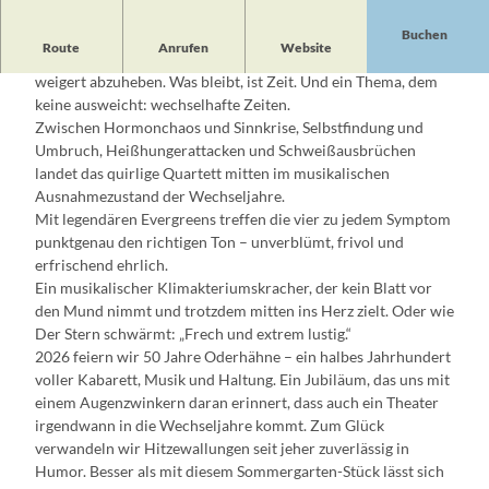
Buchen
Route
Anrufen
Website
Vier Frauen. Ein Terminal. Ein Flug nach New York, der sich
weigert abzuheben. Was bleibt, ist Zeit. Und ein Thema, dem
keine ausweicht: wechselhafte Zeiten.
Zwischen Hormonchaos und Sinnkrise, Selbstfindung und
Umbruch, Heißhungerattacken und Schweißausbrüchen
landet das quirlige Quartett mitten im musikalischen
Ausnahmezustand der Wechseljahre.
Mit legendären Evergreens treffen die vier zu jedem Symptom
punktgenau den richtigen Ton – unverblümt, frivol und
erfrischend ehrlich.
Ein musikalischer Klimakteriumskracher, der kein Blatt vor
den Mund nimmt und trotzdem mitten ins Herz zielt. Oder wie
Der Stern schwärmt: „Frech und extrem lustig.“
2026 feiern wir 50 Jahre Oderhähne – ein halbes Jahrhundert
voller Kabarett, Musik und Haltung. Ein Jubiläum, das uns mit
einem Augenzwinkern daran erinnert, dass auch ein Theater
irgendwann in die Wechseljahre kommt. Zum Glück
verwandeln wir Hitzewallungen seit jeher zuverlässig in
Humor. Besser als mit diesem Sommergarten-Stück lässt sich