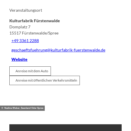
Veranstaltungsort
Kulturfabrik Fürstenwalde
Domplatz 7
15517
Fürstenwalde/Spree
+49 3361 2288
geschaeftsfuehrung@kulturfabrik-fuerstenwalde.de
Website
Anreise mit dem Auto
Anreise mit öffentlichen Verkehrsmitteln
© Nadine Weber, Seenland Oder Spree