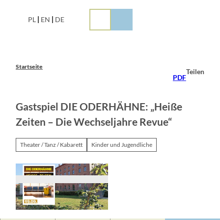
Z
u
PL
EN
DE
m
I
n
h
a
Startseite
Teilen
l
PDF
t
Gastspiel DIE ODERHÄHNE: „Heiße
Zeiten – Die Wechseljahre Revue“
Theater / Tanz / Kabarett
Kinder und Jugendliche
© Kulturfabrik Fürstenwalde, F.T.V., Kulturfabri
k Fürstenwalde, F.T.V.