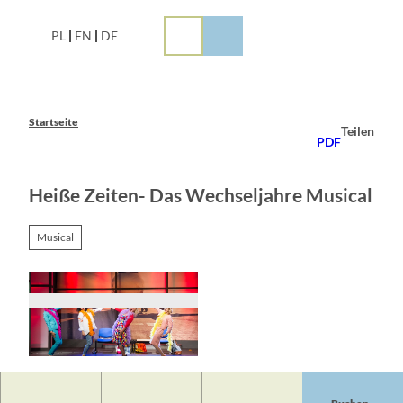
Z
u
PL
EN
DE
m
I
n
h
a
Startseite
Teilen
l
PDF
t
Heiße Zeiten- Das Wechseljahre Musical
Musical
© Archiv