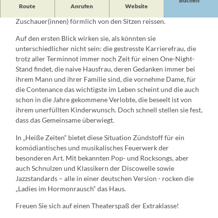
Buchen
Route
Anrufen
Website
Vier Damen werden in dieser Musical- Comedy die
Zuschauer(innen) förmlich von den Sitzen reissen.
Auf den ersten Blick wirken sie, als könnten sie
unterschiedlicher nicht sein: die gestresste Karrierefrau, die
trotz aller Terminnot immer noch Zeit für einen One-Night-
Stand findet, die naive Hausfrau, deren Gedanken immer bei
ihrem Mann und ihrer Familie sind, die vornehme Dame, für
die Contenance das wichtigste im Leben scheint und die auch
schon in die Jahre gekommene Verlobte, die beseelt ist von
ihrem unerfüllten Kinderwunsch. Doch schnell stellen sie fest,
dass das Gemeinsame überwiegt.
In „Heiße Zeiten“ bietet diese Situation Zündstoff für ein
komödiantisches und musikalisches Feuerwerk der
besonderen Art. Mit bekannten Pop- und Rocksongs, aber
auch Schnulzen und Klassikern der Discowelle sowie
Jazzstandards – alle in einer deutschen Version - rocken die
„Ladies im Hormonrausch“ das Haus.
Freuen Sie sich auf einen Theaterspaß der Extraklasse!