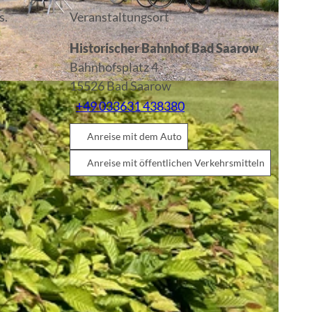
s.
Veranstaltungsort
Historischer Bahnhof Bad Saarow
Bahnhofsplatz 4
15526
Bad Saarow
e |
CC-BY
+49 033631 438380
Anreise mit dem Auto
Anreise mit öffentlichen Verkehrsmitteln