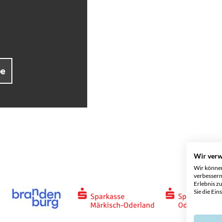
be
Wir ver
Wir können
verbessern
Erlebnis z
Sie die Ein