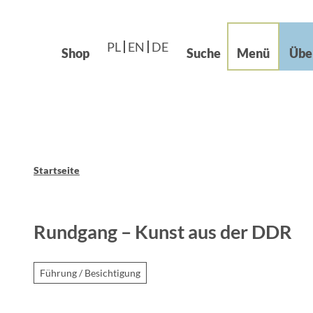
Languages – Języki
beiten im Grünen
Z
Leichte Sprache
u
og
PL
EN
DE
m
Shop
Suche
Menü
Übe
I
n
h
a
l
t
Startseite
Rundgang – Kunst aus der DDR
Führung / Besichtigung