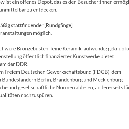
ist ein offenes Depot, das es den Besucher:innen ermögl
 unmittelbar zu entdecken.
äßig stattfindender [Rundgänge]
eranstaltungen möglich.
schwere Bronzebüsten, feine Keramik, aufwendig geknüpft
tellung öffentlich finanzierter Kunstwerke bietet
stem der DDR.
dem Freiem Deutschen Gewerkschaftsbund (FDGB), dem
n Bundesländern Berlin, Brandenburg und Mecklenburg-​
che und gesellschaftliche Normen ablesen, andererseits lä
Qualitäten nachzuspüren.