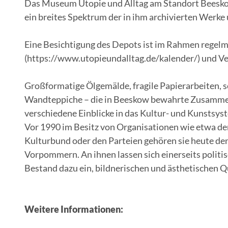
Das Museum Utopie und Alltag am Standort Beeskow 
ein breites Spektrum der in ihm archivierten Werke
Eine Besichtigung des Depots ist im Rahmen regelm
(https://www.utopieundalltag.de/kalender/) und V
Großformatige Ölgemälde, fragile Papierarbeiten, 
Wandteppiche – die in Beeskow bewahrte Zusammens
verschiedene Einblicke in das Kultur-​ und Kunstsy
Vor 1990 im Besitz von Organisationen wie etwa 
Kulturbund oder den Parteien gehören sie heute de
Vorpommern. An ihnen lassen sich einerseits politis
Bestand dazu ein, bildnerischen und ästhetischen 
Weitere Informationen: