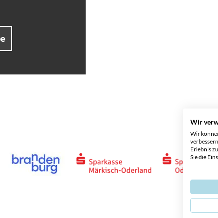
be
Wir ver
Wir können
verbessern
Erlebnis z
Sie die Ein