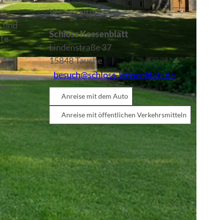
Veranstaltungsort
- und
Schloss Kossenblatt
nte
Lindenstraße 37
15848
Tauche
besuch@schloss-kossenblatt.de
oche
Anreise mit dem Auto
Anreise mit öffentlichen Verkehrsmitteln