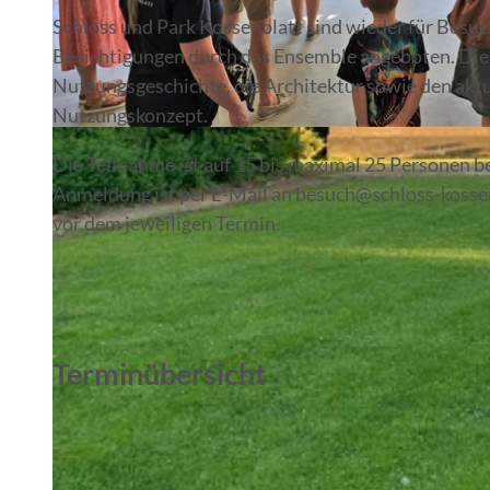
Schloss und Park Kossenblatt sind wieder für Besuc
Besichtigungen durch das Ensemble angeboten. Die 
Nutzungsgeschichte, die Architektur sowie den akt
Nutzungskonzept.
© SKO Projekt GmbH 2025, SKO Projekt GmbH 2025
Die Teilnahme ist auf 15 bis maximal 25 Personen beg
Anmeldung ist per E-Mail an besuch@schloss-kossen
vor dem jeweiligen Termin.
Terminübersicht