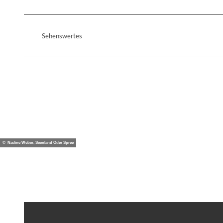
Sehenswertes
© Nadine Weber, Seenland Oder Spree