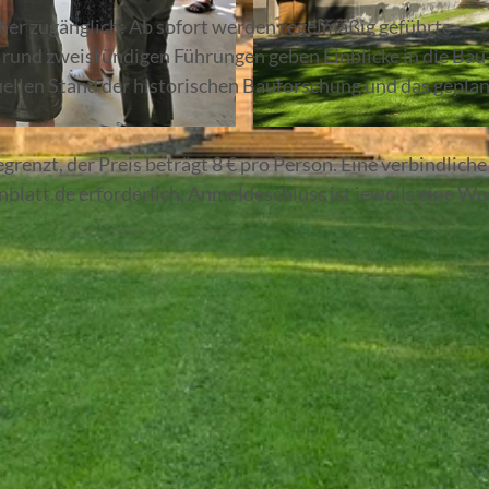
her zugänglich: Ab sofort werden regelmäßig geführte
rund zweistündigen Führungen geben Einblicke in die Bau
uellen Stand der historischen Bauforschung und das gepla
© SKO Projekt GmbH 2025, SKO Projekt GmbH 2025
renzt, der Preis beträgt 8 € pro Person. Eine verbindliche
blatt.de erforderlich, Anmeldeschluss ist jeweils eine W