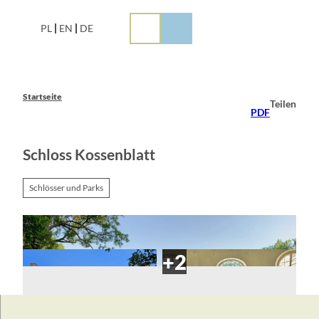
Z
u
PL
EN
DE
m
I
n
h
a
Startseite
Teilen
l
PDF
t
Schloss Kossenblatt
Schlösser und Parks