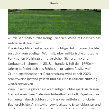
Schloss und Park Kossenblatt liegen auf einer rund 28 Hektar
Route
großen Spreeinsel am südöstlichen Rand des Naturparks
Dahme-Heideseen. Bereits im Jahr 1208 ist an dieser Stelle
© SKO Projekt GmbH 2025, Lizenz: SKO Projekt
© SKO Projekt GmbH 2025, Lizenz: SKO Projekt
GmbH 2025
GmbH 2025
eine mittelalterliche Grenzburg mit Wallanlagen belegt.
Anfang des 18. Jahrhunderts entstand hier eine barocke
Dreiflügelanlage, die nach dem Tod des Bauherrn Hans
Albrecht von Barfus durch Eleonore von Barfus vollendet
© SKO Projekt GmbH 2025, Lizenz: SKO Projekt GmbH 2025
wurde. Ab 1736 nutzte König Friedrich Wilhelm I. das Schloss
zeitweise als Residenz.
Die Anlage blickt auf eine vielschichtige Nutzungsgeschichte
zurück – vom adeligen Wohnsitz über militärische und zivile
Funktionen bis hin zu umfangreichen Sicherungs- und
Umbaumaßnahmen im 20. Jahrhundert. Seit den 1990er-
Jahren befindet sich das Schloss in privatem Besitz. Auf
Grundlage historischer Bauforschung wird es seit 2023
schrittweise instand gesetzt und für eine kulturelle Nutzung
weiterentwickelt.
Zum Ensemble gehört ein weitläufiger Schlosspark, in dessen
Gartenbereich ein Café zum Aufenthalt einlädt. Regelmäßige
Führungen durch Schloss und Park vermitteln Einblicke in
Baugeschichte, Architektur sowie aktuelle Entwicklungen und