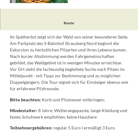
© Andreas Dietrich
Route
Treffpunkt:
S-Bahnhof Strausberg Nord
Im Spätherbst zeigt sich der Wald von seiner besonderen Seite.
Am Parkplatz des S-Bahnhof Strausberg Nord beginnt die
Exkursion zu herbstlichen Pilzarten und ihren Lebensräumen.
Nach kurzer Abstimmung werden Fahrgemeinschaften
gebildet, das Waldgebiet ist in wenigen Minuten erreichbar.
Vor Ort steht die fachkundig begleitete Suche nach Pilzen im
Mittelpunkt - mit Tipps zur Bestimmung und zu möglichen
Doppelgängern. Die Tour eignet sich für Einsteiger ebenso wie
für erfahrene Pilzfreunde.
Bitte beachten:
Korb und Pilzmesser mitbringen;
Mindestalter:
8 Jahre; Wetterangepasste, lange Kleidung und
festes Schuhwerk empfohlen; keine Haustiere
Teilnehmergebühren:
regulär 5 Euro l ermäßigt 3 Euro