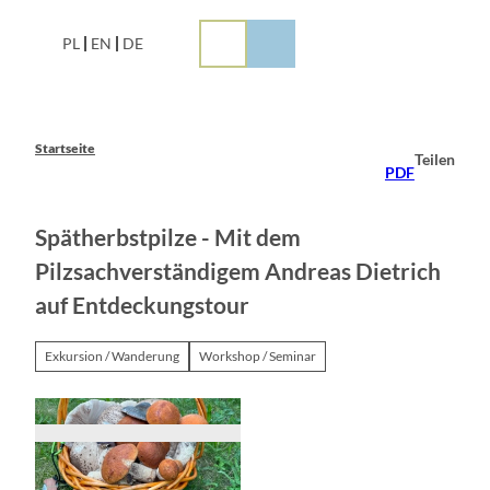
Z
u
PL
EN
DE
m
I
n
h
a
Startseite
Teilen
l
PDF
t
Spätherbstpilze - Mit dem
Pilzsachverständigem Andreas Dietrich
auf Entdeckungstour
Exkursion / Wanderung
Workshop / Seminar