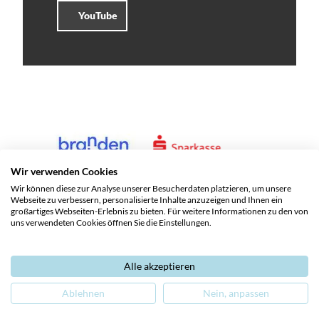
YouTube
Wir verwenden Cookies
Wir können diese zur Analyse unserer Besucherdaten platzieren, um unsere
Webseite zu verbessern, personalisierte Inhalte anzuzeigen und Ihnen ein
großartiges Webseiten-Erlebnis zu bieten. Für weitere Informationen zu den von
uns verwendeten Cookies öffnen Sie die Einstellungen.
Alle akzeptieren
Service und Kontakte
Impressum
Datenschutz
Ablehnen
Nein, anpassen
Barrierefreiheit
Leichte Sprache