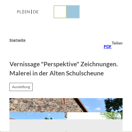
Z
u
PL
EN
DE
m
I
n
h
a
Startseite
Teilen
l
PDF
t
Vernissage "Perspektive" Zeichnungen.
Malerei in der Alten Schulscheune
Ausstellung