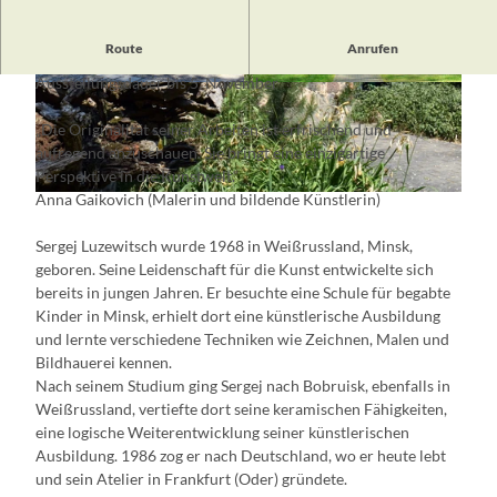
Route
Anrufen
Vernissage (Eintritt frei)
Ausstellungsdauer bis 5. November
© Tourismusverein Scharmützelsee, Tourismus
© D. Morgenstern, Tourismusverein Scharmütz
verein Scharmützelsee
elsee e.V.
„Die Originalität seiner Arbeiten ist erfrischend und
aufregend anzuschauen. Sie bringt eine einzigartige
Perspektive in die Kunstwelt.“
Anna Gaikovich (Malerin und bildende Künstlerin)
© Tourismusverein Scharmützelsee, Tourismusverein Scharmützelsee
Sergej Luzewitsch wurde 1968 in Weißrussland, Minsk,
geboren. Seine Leidenschaft für die Kunst entwickelte sich
bereits in jungen Jahren. Er besuchte eine Schule für begabte
Kinder in Minsk, erhielt dort eine künstlerische Ausbildung
und lernte verschiedene Techniken wie Zeichnen, Malen und
Bildhauerei kennen.
Nach seinem Studium ging Sergej nach Bobruisk, ebenfalls in
Weißrussland, vertiefte dort seine keramischen Fähigkeiten,
eine logische Weiterentwicklung seiner künstlerischen
Ausbildung. 1986 zog er nach Deutschland, wo er heute lebt
und sein Atelier in Frankfurt (Oder) gründete.