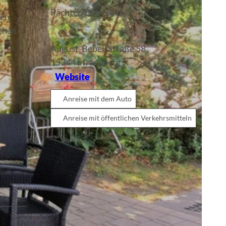
Pächter/Betreiber
ren
tehen
August-Bebel-Straße 58
15344
Strausberg
Website
Anreise mit dem Auto
Anreise mit öffentlichen Verkehrsmitteln