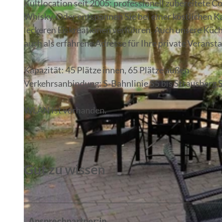
Kultlocation seit 2005; professionell zubereitete 
Whisky. Oder entspannen Sie bei einer köstlichen Ka
leckeren Eiskreationen verführen. Auch unsere Küche
auch als erfahrene Adresse für Ihre private Veranst
Kapazität: 45 Plätze innen, 65 Plätze außen
Verkehrsanbindung: S-Bahnlinie S5 bis Strausberg S
WLAN ist vorhanden.
Gut zu wissen
Ansprechpartner:in