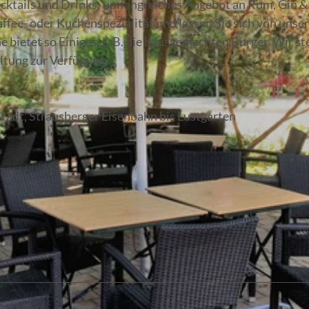
Cocktails und Drinks; umfangreiches Angebot an Rum, Gin &
ffee- oder Kuchenspezialität und lassen Sie sich von unse
 bietet so Einiges, z. B. die hausgemachten Burger. Wir s
altung zur Verfügung.
tadt, Strausberger Eisenbahn bis Lustgarten