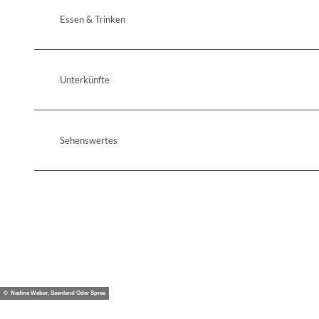
Essen & Trinken
Unterkünfte
Sehenswertes
© Nadine Weber, Seenland Oder Spree