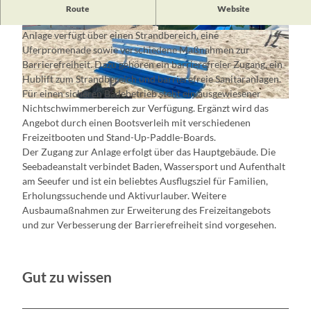
Die Seebadeanstalt Strausberg am Straussee bietet vielfältige
Route
Website
Möglichkeiten für Erholung, Freizeit und Wassersport. Die
Anlage verfügt über einen Strandbereich, eine
© Stadt- und Touristinformation Strausberg
© Stadt- und Touristinformation Strausberg
Uferpromenade sowie verschiedene Maßnahmen zur
Barrierefreiheit. Dazu gehören ein barrierefreier Zugang, ein
Hublift zum Strandbereich und barrierefreie Sanitäranlagen.
Für einen sicheren Badebetrieb steht ein ausgewiesener
© Stadt- und Touristinformation Strausberg
Nichtschwimmerbereich zur Verfügung. Ergänzt wird das
Angebot durch einen Bootsverleih mit verschiedenen
Freizeitbooten und Stand-Up-Paddle-Boards.
Der Zugang zur Anlage erfolgt über das Hauptgebäude. Die
Seebadeanstalt verbindet Baden, Wassersport und Aufenthalt
am Seeufer und ist ein beliebtes Ausflugsziel für Familien,
Erholungssuchende und Aktivurlauber. Weitere
Ausbaumaßnahmen zur Erweiterung des Freizeitangebots
und zur Verbesserung der Barrierefreiheit sind vorgesehen.
Gut zu wissen