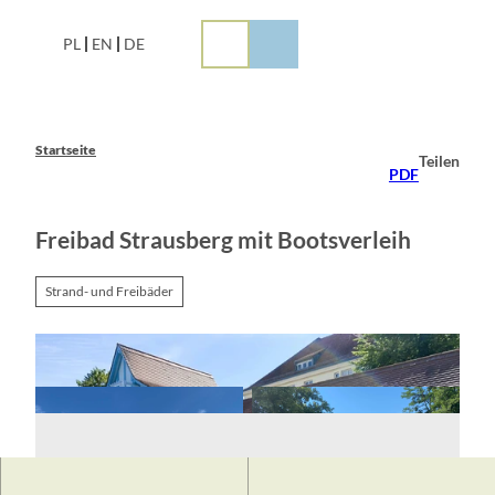
Z
u
PL
EN
DE
m
I
n
h
a
Startseite
Teilen
l
PDF
t
Freibad Strausberg mit Bootsverleih
Strand- und Freibäder