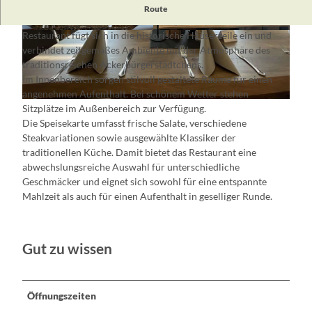
Direkt am historischen Marktplatz der Stadt Müllrose
Route
befindet sich das Markt Restaurant „Steaks, Wine & more“. Das
Restaurant fügt sich in die historische Häuserzeile ein und
© Constanze Mikeska
© Constanze Mikeska
verbindet zeitgemäßes Ambiente mit der Atmosphäre des
traditionsreichen Ackerbürgerstädtchens.
Im Innenbereich sorgen stilvoll gestaltete Räume für einen
angenehmen Aufenthalt. Bei schönem Wetter stehen
© Constanze Mikeska
Sitzplätze im Außenbereich zur Verfügung.
Die Speisekarte umfasst frische Salate, verschiedene
Steakvariationen sowie ausgewählte Klassiker der
traditionellen Küche. Damit bietet das Restaurant eine
abwechslungsreiche Auswahl für unterschiedliche
Geschmäcker und eignet sich sowohl für eine entspannte
Mahlzeit als auch für einen Aufenthalt in geselliger Runde.
Gut zu wissen
Öffnungszeiten