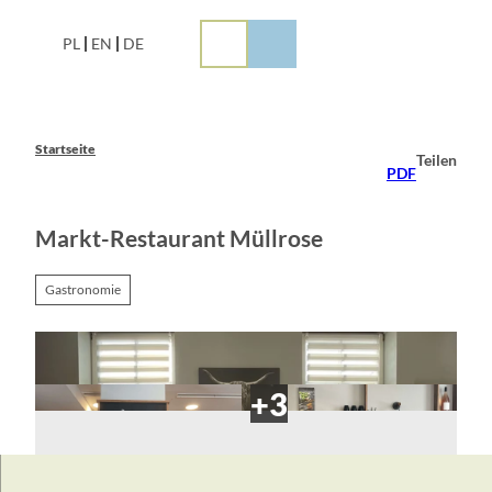
Z
u
PL
EN
DE
m
I
n
h
a
Startseite
Teilen
l
PDF
t
Markt-Restaurant Müllrose
Gastronomie