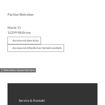
Pächter/Betreiber
Markt 11
15299
Müllrose
Anreise mit dem Auto
Anreise mit öffentlichen Verkehrsmitteln
© Nadine Weber, Seenland Oder Spree
Service & Kontakt