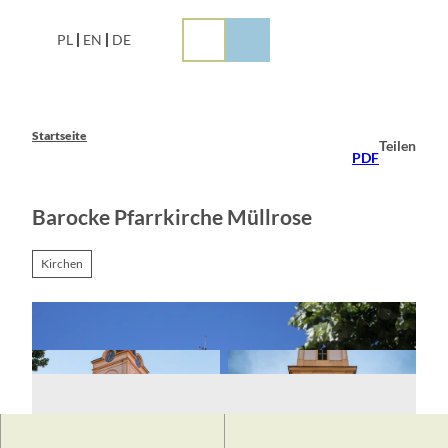
Z
u
PL
EN
DE
m
I
n
h
a
Startseite
Teilen
l
PDF
t
Barocke Pfarrkirche Müllrose
Kirchen