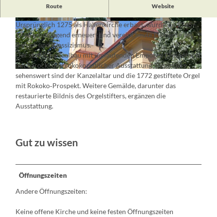
Die
barocke
, evangelische
Pfarrkirche
prägt als weithin
Route
Website
sichtbares Wahrzeichen das Stadtbild von
Müllrose
.
Ursprünglich 1275 als Hallenkirche erbaut, wurde sie 1745–
© Florian Läufer, Lizenz: Seenland Oder-Spree
© Florian Läufer, Lizenz: Seenland Oder-Spree
1746 grundlegend erneuert und vereint heute Elemente des
Barock und Klassizismus.
Der stattliche Saalbau mit umlaufenden Emporen beeindruckt
mit barock‑ und rokokozeitlicher Ausstattung. Besonders
© Katrin Riegel, Lizenz: Seenland Oder-Spree
sehenswert sind der Kanzelaltar und die 1772 gestiftete Orgel
mit Rokoko‑Prospekt. Weitere Gemälde, darunter das
restaurierte Bildnis des Orgelstifters, ergänzen die
Ausstattung.
Gut zu wissen
Öffnungszeiten
Andere Öffnungszeiten:
Keine offene Kirche und keine festen Öffnungszeiten