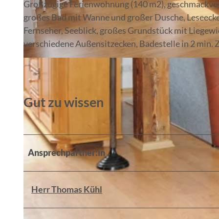
Großzügige Ferienwohnung (140 m2), geschmackvoll e
großes Bad mit Wanne und großer Dusche, Leseecke 
Fernseher, Seeblick, großes Grundstück mit Liegew
verschiedene Außensitzecken, Badestelle in 2 min. 
Gut zu wissen
Ansprechpartner:in
Herr Thomas Kühl