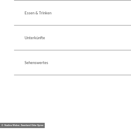
Essen & Trinken
Unterkünfte
Sehenswertes
© Nadine Weber, Seenland Oder Spree