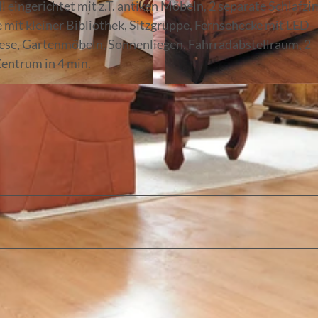
ingerichtet mit z.T. antiken Möbeln, 2 separate Schlafzi
mit kleiner Bibliothek, Sitzgruppe, Fernsehecke mit LED-
iese, Gartenmöbeln, Sonnenliegen, Fahrradabstellraum, 2
Zentrum in 4 min.