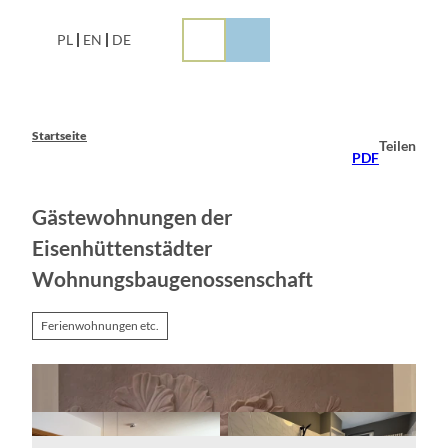
Z
u
PL
EN
DE
m
I
n
h
a
Startseite
Teilen
l
PDF
t
Gästewohnungen der
Eisenhüttenstädter
Wohnungsbaugenossenschaft
Ferienwohnungen etc.