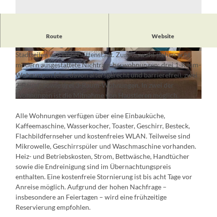
Die
Gästewohnungen der Eisenhüttenstädter
Route
Website
Wohnungsbaugenossenschaft
befinden sich in mehreren
Stadtteilen von Eisenhüttenstadt. Zur Auswahl stehen acht
© EWG eg
© EWG eg
modern ausgestattete Nichtraucherwohnungen: drei 1-Raum-
Wohnungen (eine davon altersgerecht und barrierefrei), zwei
2-Raum- sowie drei 3-Raum-Wohnungen. In zwei der
Wohnungen ist die Mitnahme von Haustieren möglich.
© EWG eg
Alle Wohnungen verfügen über eine Einbauküche,
Kaffeemaschine, Wasserkocher, Toaster, Geschirr, Besteck,
Flachbildfernseher und kostenfreies WLAN. Teilweise sind
Mikrowelle, Geschirrspüler und Waschmaschine vorhanden.
Heiz- und Betriebskosten, Strom, Bettwäsche, Handtücher
sowie die Endreinigung sind im Übernachtungspreis
enthalten. Eine kostenfreie Stornierung ist bis acht Tage vor
Anreise möglich. Aufgrund der hohen Nachfrage –
insbesondere an Feiertagen – wird eine frühzeitige
Reservierung empfohlen.