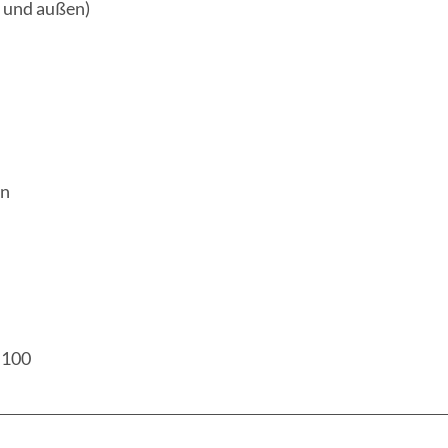
n und außen)
en
 100