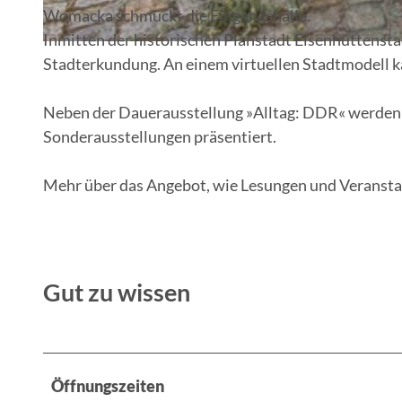
Womacka schmückt die Eingangshalle.
Inmitten der historischen Planstadt Eisenhüttensta
© Florian Läufer, Lizenz: Seenland Oder-Spree
Stadterkundung. An einem virtuellen Stadtmodell 
Neben der Dauerausstellung »Alltag: DDR« werden
Sonderausstellungen präsentiert.
Mehr über das Angebot, wie Lesungen und Veransta
Gut zu wissen
Öffnungszeiten