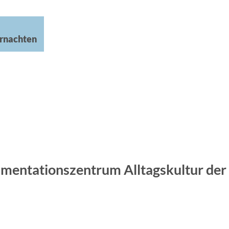
rnachten
umentationszentrum Alltagskultur de