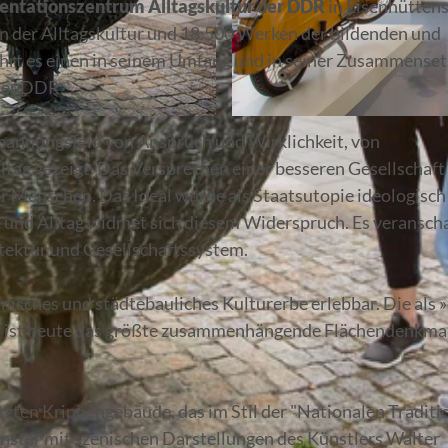
ntationszentrum Alltagskultur der DDR
in Eisenhütten
n der Alltagskultur und 18.500 Werken der bildenden und
hrt es einen in seinem Umfang und in seiner Zusammense
der DDR.
© Bernd Geller
Spannungsfeld von Anspruch und Wirklichkeit, von
ltag gezeigt. Das Versprechen einer besseren Gesellschaft
er Menschen. Das Ideal wurde als Staatsutopie ideologisch
und Alltag widmet sich diesem Widerspruch. Es veransch
tektur und Gesellschaftssystem.
isches und städtebauliches Kulturerbe erlebbar. Die als »
adt ist heute das größte zusammenhängende Flächendenkma
ten Krippengebäude, das im Stil der "Nationalen Traditi
fenster mit szenischen Darstellungen des Künstlers Walter