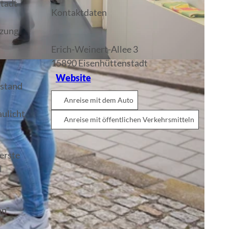
stadt
Kontaktdaten
tzung
Erich-Weinert-Allee 3
15890
Eisenhüttenstadt
Website
 stand
Anreise mit dem Auto
aulicht
Anreise mit öffentlichen Verkehrsmitteln
erste
l
on"