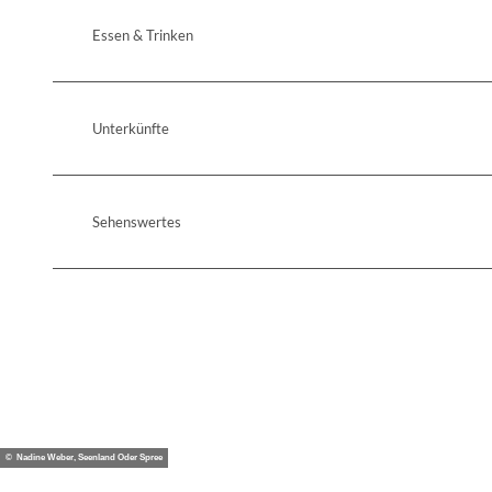
Essen & Trinken
Unterkünfte
Sehenswertes
© Nadine Weber, Seenland Oder Spree