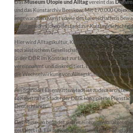
Das
Museum Utopie und Alltag
vereint das
Dokume
und das Kunstarchiv Beeskow. Mit 170.000 Objekte
angewandten Kunst sowie des Laienschaffens bewa
außergewöhnlichen Bestand zur Kulturgeschichte 
© Florian Läufer, Lizenz: Seenland Oder-Spree
Hier wird Alltagskultur, Kunst und Architektur im 
sozialistischem Gesellschaftsentwurf und realem Al
in der DDR im Kontrast zur Lebenswirklichkeit viel
vereinnahmt und diskreditiert. Das Museum Utopie 
die Wechselwirkung von Alltagskultur, Kunst, Archi
Am Standort Eisenhüttenstadt ist zudem architekton
sozialistische Stadt« der DDR konzipierte Planst
Deutschlands.
Das Museum befindet sich in einem denkmalgeschütz
gestaltet ist. Ein aufwendig restauriertes Farbglas