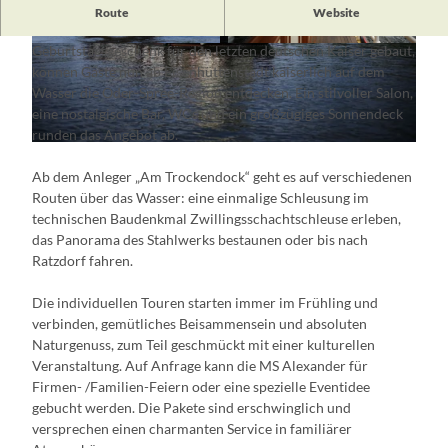
Der RADDAMPFER Alexander bietet Platz für bis zu 42
Route
Website
Personen und verfügt über ein Ober- und Unterdeck. Einst als
Geburtstagsgeschenk für den letzten deutschen Kaiser gebaut,
© 2gramm
© 2gramm
können Gäste nun ab Eisenhüttenstadt kaiserlich auf dem
Wasser die Oder-Spree-Region entdecken. Ein stilvoller Salon,
eine nostalgische Bar, WCs und ein großzügiges Sonnendeck
runden das Angebot ab.
© 2gramm
Ab dem Anleger „Am Trockendock“ geht es auf verschiedenen
Routen über das Wasser: eine einmalige Schleusung im
technischen Baudenkmal Zwillingsschachtschleuse erleben,
das Panorama des Stahlwerks bestaunen oder bis nach
Ratzdorf fahren.
Die individuellen Touren starten immer im Frühling und
verbinden, gemütliches Beisammensein und absoluten
Naturgenuss, zum Teil geschmückt mit einer kulturellen
Veranstaltung. Auf Anfrage kann die MS Alexander für
Firmen- /Familien-Feiern oder eine spezielle Eventidee
gebucht werden. Die Pakete sind erschwinglich und
versprechen einen charmanten Service in familiärer