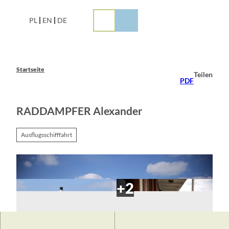
Z
u
PL
EN
DE
m
I
n
h
a
Startseite
Teilen
l
PDF
t
RADDAMPFER Alexander
Ausflugsschifffahrt