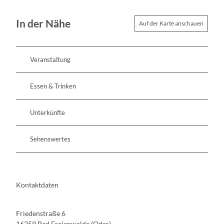
i
c
In der Nähe
h
Auf der Karte anschauen
Veranstaltung
Essen & Trinken
Unterkünfte
Sehenswertes
Kontaktdaten
Friedenstraße 6
16259
Bad Freienwalde (Oder)