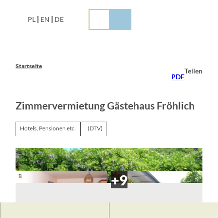
Z
u
PL
EN
DE
m
I
n
h
a
Startseite
Teilen
l
PDF
t
Zimmervermietung Gästehaus Fröhlich
Hotels, Pensionen etc.
(DTV)