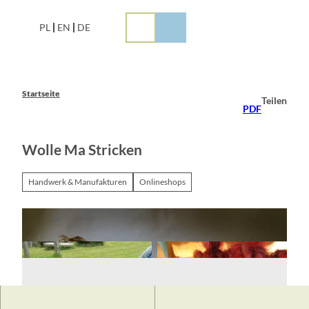
Z
u
PL
EN
DE
m
I
n
h
a
Startseite
Teilen
l
PDF
t
Wolle Ma Stricken
Handwerk & Manufakturen
Onlineshops