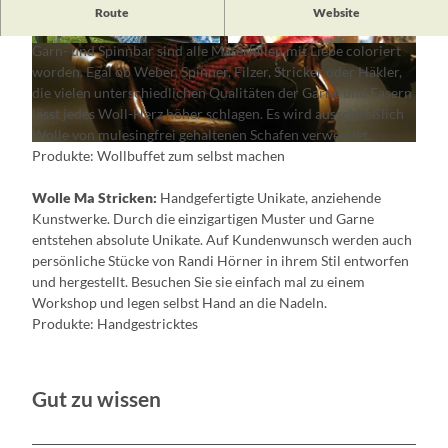
Inwollviert:
Handcolorierte Garne, handgesponnene Art
Route
Website
Yarn, Spinnbar im Online-Angebot für Woll-Liebhaber. In der
Garn- und Spinnbar sind alle Materialien mit Liebe coloriert
W
W
worden. Egal ob Weber, Spinner, Filzer, Stricker oder Häkler,
o
o
die vielen unterschiedlichen Qualitäten der Garne und Fasern
l
l
lässt jedes Woll-Herz höher schlagen. Es wird ausschließlich
l
l
Wolle von mulesingfrei gehaltenen Schafen verwendet.
e
e
© STIC
Produkte: Wollbuffet zum selbst machen
M
M
a
a
Wolle Ma Stricken:
Handgefertigte Unikate, anziehende
S
S
Kunstwerke. Durch die einzigartigen Muster und Garne
t
t
entstehen absolute Unikate. Auf Kundenwunsch werden auch
r
r
persönliche Stücke von Randi Hörner in ihrem Stil entworfen
i
i
und hergestellt. Besuchen Sie sie einfach mal zu einem
c
c
Workshop und legen selbst Hand an die Nadeln.
k
k
Produkte: Handgestricktes
e
e
n
n
Gut zu wissen