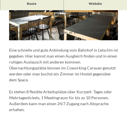
Inmitten der Naturlandschaft des Oderbruchs liegt in
Route
Website
Letschin das Coworking Space die Alte Schule. An diesem Ort
erwartet einen ein modernes, kreatives und gemütliches
© Daniel Seiffert, Lizenz: Daniel Seiffert
© STIC, M. Westreicher, Lizenz: STIC, M. Westr
eicher
Arbeitsambiente. Hier wird Wert auf entspanntes
Miteinander gelegt, deswegen wird man hier von Torsten, dem
Community Manager, empfangen, er steht einem bei Fragen
zur Verfügung.
© Daniel Seiffert, Lizenz: Daniel Seiffert
Eine schnelle und gute Anbindung vom Bahnhof in Letschin ist
gegeben. Hier kannst man einen Ausgleich finden und in einen
ruhigen Austausch mit anderen kommen.
Übernachtungsplätze können im Coworking Caravan genutzt
werden oder man buchst ein Zimmer im Hostel gegenüber
dem Space.
Es stehen 8 flexible Arbeitsplätze über Kurzzeit- Tages oder
Mehrtagestickets, 1 Meetingraum für bis zu 10 Personen.
Außerdem kann man einen 24/7 Zugang nach Absprache
erhalten.