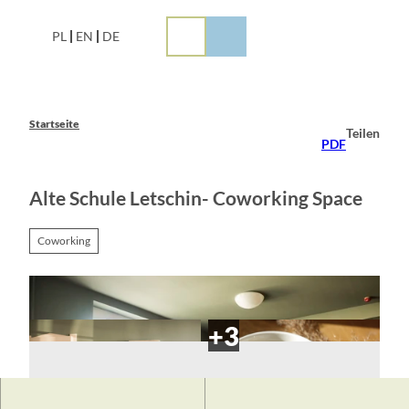
Z
u
PL
EN
DE
m
I
n
h
a
Startseite
Teilen
l
PDF
t
Alte Schule Letschin- Coworking Space
Coworking